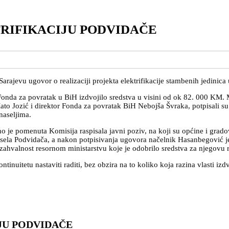
RIFIKACIJU PODVIDAČE
rajevu ugovor o realizaciji projekta elektrifikacije stambenih jedinica
 Fonda za povratak u BiH izdvojilo sredstva u visini od ok 82. 000 KM. 
ato Jozić i direktor Fonda za povratak BiH Nebojša Švraka, potpisali s
naseljima.
e pomenuta Komisija raspisala javni poziv, na koji su općine i gradov
je sela Podvidača, a nakon potpisivanja ugovora načelnik Hasanbegović j
 zahvalnost resornom ministarstvu koje je odobrilo sredstva za njegovu r
ontinuitetu nastaviti raditi, bez obzira na to koliko koja razina vlasti i
JU PODVIDAČE