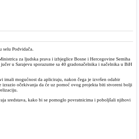
 u selu Podvidača.
Ministrica za ljudska prava i izbjeglice Bosne i Hercegovine Semiha
u jučer u Sarajevu sporazume sa 40 gradonačelnika i načelnika u BiH
i imali mogućnost da apliciraju, nakon čega je izvršen odabir
e izrazio očekivanja da će uz pomoć ovog projekta biti stvoreni bolji
elizaciju.
zdvaja sredstava, kako bi se pomoglo povratnicima i poboljšali njihovi