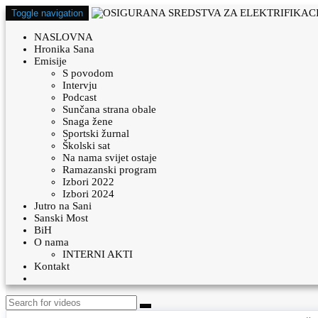
Toggle navigation
NASLOVNA
Hronika Sana
Emisije
S povodom
Intervju
Podcast
Sunčana strana obale
Snaga žene
Sportski žurnal
Školski sat
Na nama svijet ostaje
Ramazanski program
Izbori 2022
Izbori 2024
Jutro na Sani
Sanski Most
BiH
O nama
INTERNI AKTI
Kontakt