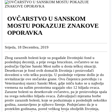
OVČARSTVO U SANSKOM
MOSTU POKAZUJE ZNAKOVE
OPORAVKA
Srijeda, 18 Decembra, 2019
Zbog zaraznih bolesti koje su pogađale životinjski fond u
poslednjoj deceniji, a prije svega bruceloze, ovčarstvo se na
području Općine Sanski Most našlo u dosta teškoj situaciji.
Desetkovan je fond ovih domaćih životinja i proizvođači
dovedeni u vrlo tešku poziciju. U poslednje vrijeme došlo je do
revitalizacije ove stočarske grane. Ovu činjenicu potvrđuju i u
Veterinarskoj stanici Sanski Most, gdje ističu kako se u najbolja
vremena na našim prostorima uzgajalo oko 12 hiljada ovaca.
Zarazne bolesti su desetkovale ovčarstvo, pa je proizvodnja spala
na svega nekoliko hiljada ovaca. Zahvaljujući mjerama borbe
protiv zaraznih bolesti, koje se poduzimaju u poslednjih nekoliko
godina, zaustavljeno je njihovo širenje. Podsjećamo da je u
proteklim godinama, pored velikog broja oboljelih životinja,