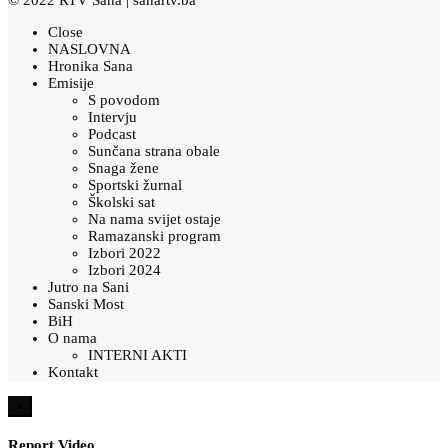
Close
NASLOVNA
Hronika Sana
Emisije
S povodom
Intervju
Podcast
Sunčana strana obale
Snaga žene
Sportski žurnal
Školski sat
Na nama svijet ostaje
Ramazanski program
Izbori 2022
Izbori 2024
Jutro na Sani
Sanski Most
BiH
O nama
INTERNI AKTI
Kontakt
×
Report Video