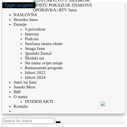
Toggle navigation
NASLOVNA
Hronika Sana
Emisije
S povodom
Intervju
Podcast
Sunčana strana obale
Snaga žene
Sportski žurnal
Školski sat
Na nama svijet ostaje
Ramazanski program
Izbori 2022
Izbori 2024
Jutro na Sani
Sanski Most
BiH
O nama
INTERNI AKTI
Kontakt