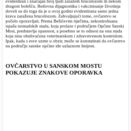
evidentiran i značajan broj ljudi zaražeih brucelozom ili nekom
drugom bolešću. Redovna dijagnostika i vakcinisanje životinja
doveli su do toga da je u ovoj godini evidentirana samo jedna
krava zaražena brucelozom. Zahvaljujući tome, ovčarstvo se
počelo oporavljati. Prema Bešićevim riječima, nekontrolisana
ispaša nomadskih stada, koja prolaze i područjem Općine Sanski
Most, predstavlja opasnost, a posebno se to odnosi na ona stada
koja nisu obuhvaćena veterinarskom i zdravstvenom kontrolom.
Ipak, kada s esve uzme u obzir, može se konstatirati da ovčarstvo
na području sanske općine ide uzlaznom linijom.
OVČARSTVO U SANSKOM MOSTU
POKAZUJE ZNAKOVE OPORAVKA