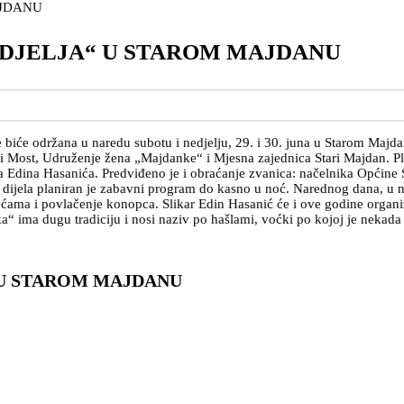
DJELJA“ U STAROM MAJDANU
iće održana u naredu subotu i nedjelju, 29. i 30. juna u Starom Majdan
 Most, Udruženje žena „Majdanke“ i Mjesna zajednica Stari Majdan. Plan
ka Edina Hasanića. Predviđeno je i obraćanje zvanica: načelnika Općine
dijela planiran je zabavni program do kasno u noć. Narednog dana, u n
ćama i povlačenje konopca. Slikar Edin Hasanić će i ove godine organizir
“ ima dugu tradiciju i nosi naziv po hašlami, voćki po kojoj je nekada 
 U STAROM MAJDANU