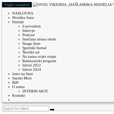
Toggle navigation
NASLOVNA
Hronika Sana
Emisije
S povodom
Intervju
Podcast
Sunčana strana obale
Snaga žene
Sportski žurnal
Školski sat
Na nama svijet ostaje
Ramazanski program
Izbori 2022
Izbori 2024
Jutro na Sani
Sanski Most
BiH
O nama
INTERNI AKTI
Kontakt