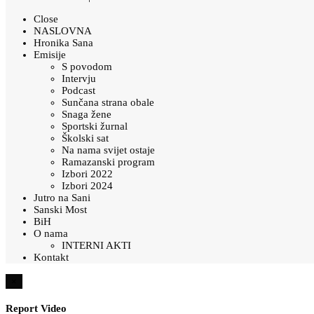
Close
NASLOVNA
Hronika Sana
Emisije
S povodom
Intervju
Podcast
Sunčana strana obale
Snaga žene
Sportski žurnal
Školski sat
Na nama svijet ostaje
Ramazanski program
Izbori 2022
Izbori 2024
Jutro na Sani
Sanski Most
BiH
O nama
INTERNI AKTI
Kontakt
×
Report Video