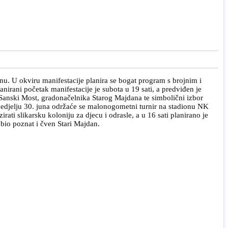
u. U okviru manifestacije planira se bogat program s brojnim i
irani početak manifestacije je subota u 19 sati, a predviđen je
 Sanski Most, gradonačelnika Starog Majdana te simbolični izbor
edjelju 30. juna održaće se malonogometni turnir na stadionu NK
ati slikarsku koloniju za djecu i odrasle, a u 16 sati planirano je
bio poznat i čven Stari Majdan.