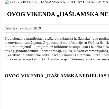
OVOG VIKENDA „HAŠLAMSKA NE
Četvrtak, 27 Juna, 2019
Tradicionalna manifestacija „Staromajdanska hašlamska“ ove godine b
raznovrsnim sadržajima. Organizatori manifestacije su Općina Sanski
kulturno umjetnički program uz folklorne nastupe, kao i izložba sli
novog gradonačelnika i primopredaja ključa. Nakon ceremonijalnog 
„Bratstvo“, biciklističke utrke, bacanje kamena s ramena, utrke u vre
održavanje konjičkih utrka. Manifestacija „Staromajdanska hašlamska
OVOG VIKENDA „HAŠLAMSKA NEDJELJA“