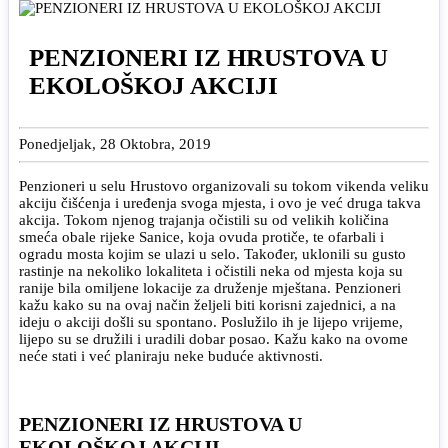
PENZIONERI IZ HRUSTOVA U
EKOLOŠKOJ AKCIJI
Ponedjeljak, 28 Oktobra, 2019
Penzioneri u selu Hrustovo organizovali su tokom vikenda veliku
akciju čišćenja i uređenja svoga mjesta, i ovo je već druga takva
akcija. Tokom njenog trajanja očistili su od velikih količina
smeća obale rijeke Sanice, koja ovuda protiče, te ofarbali i
ogradu mosta kojim se ulazi u selo. Također, uklonili su gusto
rastinje na nekoliko lokaliteta i očistili neka od mjesta koja su
ranije bila omiljene lokacije za druženje mještana. Penzioneri
kažu kako su na ovaj način željeli biti korisni zajednici, a na
ideju o akciji došli su spontano. Poslužilo ih je lijepo vrijeme,
lijepo su se družili i uradili dobar posao. Kažu kako na ovome
neće stati i već planiraju neke buduće aktivnosti.
PENZIONERI IZ HRUSTOVA U
EKOLOŠKOJ AKCIJI