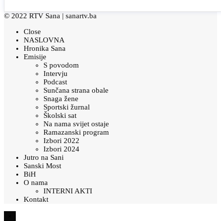
© 2022 RTV Sana |
sanartv.ba
Close
NASLOVNA
Hronika Sana
Emisije
S povodom
Intervju
Podcast
Sunčana strana obale
Snaga žene
Sportski žurnal
Školski sat
Na nama svijet ostaje
Ramazanski program
Izbori 2022
Izbori 2024
Jutro na Sani
Sanski Most
BiH
O nama
INTERNI AKTI
Kontakt
×