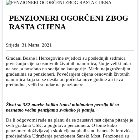
PENZIONERI OGORČENI ZBOG
RASTA CIJENA
Srijeda, 31 Marta, 2021
Građani Bosne i Hercegovine svjedoci su poslednjih sedmica
povećanju cijena osnovnih životnih namirnica, što je veliki udar
na sve, a posebno na socijalne kategorije. Među najugroženijim
građanima su penzioneri. Povećanjem cijena osnovnih životnih
namirnica koja su se desila od početka nove godine ali i sva
prethodna, veliki su udar na penzionere.
Život sa 382 marke koliko iznosi minimalna penzija ili sa
neznatno većim penzijama svakako je patnja.
Da li odgovorni rade na planu da se zaustavi rast cijena pitanje je
svih građana USK, a pogotovo penzionera. O tome kako
penzioneri doživljavaju skok cijena pitali smo Ismeta Seferovića,
predsjednika Udruženja penzionera Sanski Most. Penzioneri su