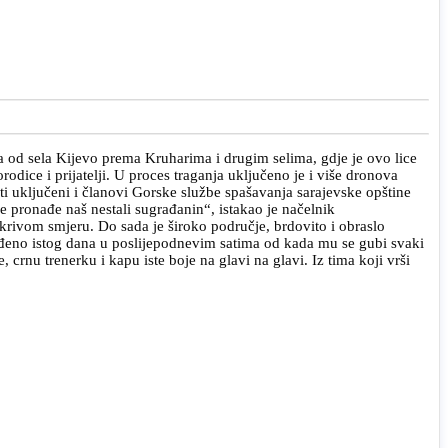
ira od sela Kijevo prema Kruharima i drugim selima, gdje je ovo lice
odice i prijatelji. U proces traganja uključeno je i više dronova
ti uključeni i članovi Gorske službe spašavanja sarajevske opštine
 pronađe naš nestali sugrađanin“, istakao je načelnik
rivom smjeru. Do sada je široko područje, brdovito i obraslo
e viđeno istog dana u poslijepodnevim satima od kada mu se gubi svaki
crnu trenerku i kapu iste boje na glavi na glavi. Iz tima koji vrši