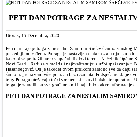
PETI DAN POTRAGE ZA NESTAL
Utorak, 15 Decembra, 2020
Peti dan traje potraga za nestalim Samirom Šarčevićem iz Sanskog Mos
poslednji put viđeno. Potraga je nastavljena i danas, a u njoj sudjel
kako bi se pretražili nepristupačni dijelovi terena. Načelnik Općine
Novi Grad. „Radi se o možda i najkvalitetnijoj službi spašavanja u 
Hasanbegović. On je također ovom prilikom zamolio sve da daju samo
šumom, pretraženo više puta, ali bez rezultata. Podsjećamo da je ovo
trag. Potragu otežavaju teški vremenski uslovi i niske temperature. U 
traganje zamolili su sve građane koji imaju bilo kakve informacije o
PETI DAN POTRAGE ZA NESTALIM SAMIR