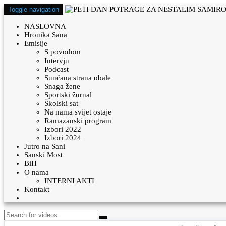
Toggle navigation
NASLOVNA
Hronika Sana
Emisije
S povodom
Intervju
Podcast
Sunčana strana obale
Snaga žene
Sportski žurnal
Školski sat
Na nama svijet ostaje
Ramazanski program
Izbori 2022
Izbori 2024
Jutro na Sani
Sanski Most
BiH
O nama
INTERNI AKTI
Kontakt