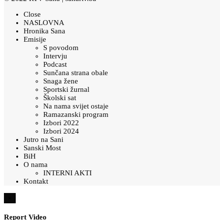
Close
NASLOVNA
Hronika Sana
Emisije
S povodom
Intervju
Podcast
Sunčana strana obale
Snaga žene
Sportski žurnal
Školski sat
Na nama svijet ostaje
Ramazanski program
Izbori 2022
Izbori 2024
Jutro na Sani
Sanski Most
BiH
O nama
INTERNI AKTI
Kontakt
×
Report Video