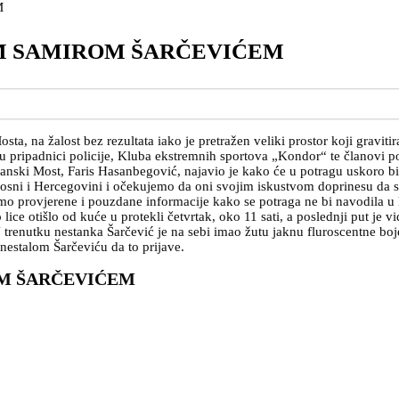
IM SAMIROM ŠARČEVIĆEM
ta, na žalost bez rezultata iako je pretražen veliki prostor koji gravit
uju pripadnici policije, Kluba ekstremnih sportova „Kondor“ te članovi por
 Sanski Most, Faris Hasanbegović, najavio je kako će u potragu uskoro bi
Bosni i Hercegovini i očekujemo da oni svojim iskustvom doprinesu da se
 provjerene i pouzdane informacije kako se potraga ne bi navodila u k
 lice otišlo od kuće u protekli četvrtak, oko 11 sati, a poslednji put j
trenutku nestanka Šarčević je na sebi imao žutu jaknu fluroscentne boje, 
 nestalom Šarčeviću da to prijave.
OM ŠARČEVIĆEM