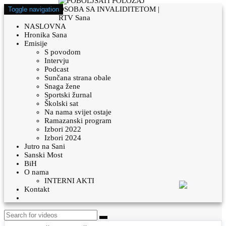
Toggle navigation
NASLOVNA
Hronika Sana
Emisije
S povodom
Intervju
Podcast
Sunčana strana obale
Snaga žene
Sportski žurnal
Školski sat
Na nama svijet ostaje
Ramazanski program
Izbori 2022
Izbori 2024
Jutro na Sani
Sanski Most
BiH
O nama
INTERNI AKTI
Kontakt