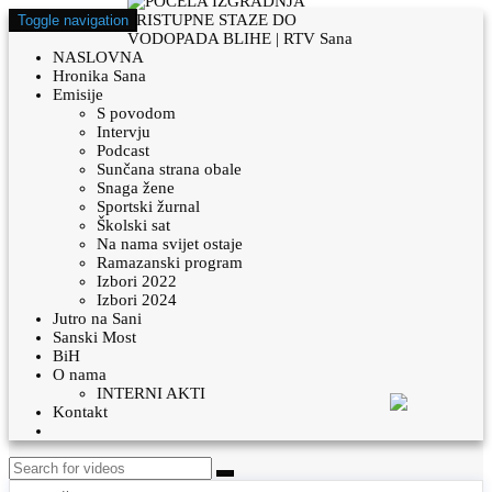
Toggle navigation
NASLOVNA
Hronika Sana
Emisije
S povodom
Intervju
Podcast
Sunčana strana obale
Snaga žene
Sportski žurnal
Školski sat
Na nama svijet ostaje
Ramazanski program
Izbori 2022
Izbori 2024
Jutro na Sani
Sanski Most
BiH
O nama
INTERNI AKTI
Kontakt