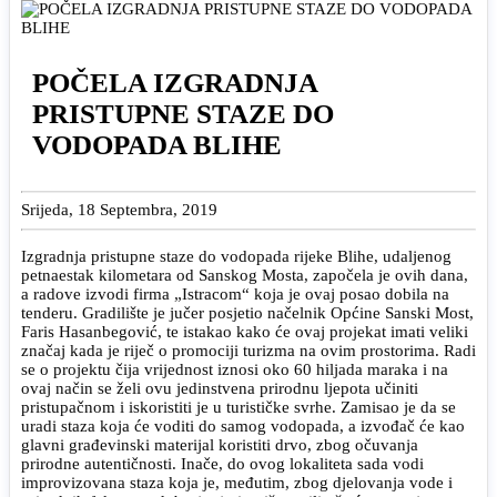
POČELA IZGRADNJA
PRISTUPNE STAZE DO
VODOPADA BLIHE
Srijeda, 18 Septembra, 2019
Izgradnja pristupne staze do vodopada rijeke Blihe, udaljenog
petnaestak kilometara od Sanskog Mosta, započela je ovih dana,
a radove izvodi firma „Istracom“ koja je ovaj posao dobila na
tenderu. Gradilište je jučer posjetio načelnik Općine Sanski Most,
Faris Hasanbegović, te istakao kako će ovaj projekat imati veliki
značaj kada je riječ o promociji turizma na ovim prostorima. Radi
se o projektu čija vrijednost iznosi oko 60 hiljada maraka i na
ovaj način se želi ovu jedinstvena prirodnu ljepota učiniti
pristupačnom i iskoristiti je u turističke svrhe. Zamisao je da se
uradi staza koja će voditi do samog vodopada, a izvođač će kao
glavni građevinski materijal koristiti drvo, zbog očuvanja
prirodne autentičnosti. Inače, do ovog lokaliteta sada vodi
improvizovana staza koja je, međutim, zbog djelovanja vode i