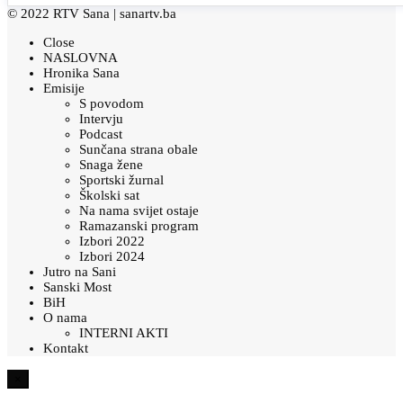
© 2022 RTV Sana |
sanartv.ba
Close
NASLOVNA
Hronika Sana
Emisije
S povodom
Intervju
Podcast
Sunčana strana obale
Snaga žene
Sportski žurnal
Školski sat
Na nama svijet ostaje
Ramazanski program
Izbori 2022
Izbori 2024
Jutro na Sani
Sanski Most
BiH
O nama
INTERNI AKTI
Kontakt
×