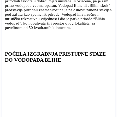
prirodnih faktora u dobroj mjeri uništena ili oštećena, pa je sam
prilaz vodopadu veoma opasan. Vodopad Blihe ili „Blihin skok”
predstavlja prirodnu znamenitost pa je na osnovu zakona stavljen
pod zaštitu kao spomenik prirode. Vodopad ima naučnu i
turističko rekreativnu vrijednost i dio je parka prirode “Blihin
vodopad”, koji obuhvata širi prostor ovog lokaliteta, sa
površinom od 50 kvadratnih kilometara.
POČELA IZGRADNJA PRISTUPNE STAZE
DO VODOPADA BLIHE