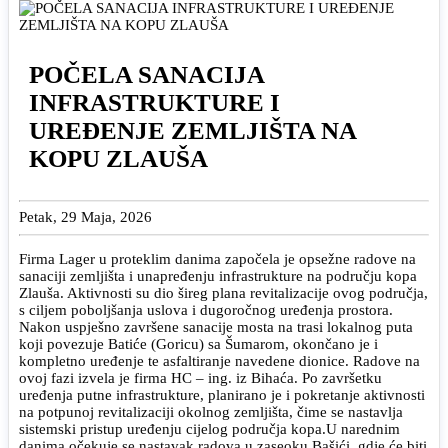
POČELA SANACIJA
INFRASTRUKTURE I
UREĐENJE ZEMLJIŠTA NA
KOPU ZLAUŠA
Petak, 29 Maja, 2026
Firma Lager u proteklim danima započela je opsežne radove na
sanaciji zemljišta i unapređenju infrastrukture na području kopa
Zlauša. Aktivnosti su dio šireg plana revitalizacije ovog područja,
s ciljem poboljšanja uslova i dugoročnog uređenja prostora.
Nakon uspješno završene sanacije mosta na trasi lokalnog puta
koji povezuje Batiće (Goricu) sa Šumarom, okončano je i
kompletno uređenje te asfaltiranje navedene dionice. Radove na
ovoj fazi izvela je firma HC – ing. iz Bihaća. Po završetku
uređenja putne infrastrukture, planirano je i pokretanje aktivnosti
na potpunoj revitalizaciji okolnog zemljišta, čime se nastavlja
sistemski pristup uređenju cijelog područja kopa.
U narednim
danima očekuje se nastavak radova u zaseoku Bašići, gdje će biti