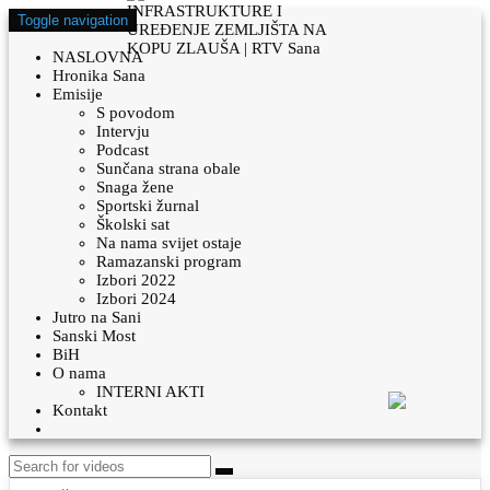
Toggle navigation
NASLOVNA
Hronika Sana
Emisije
S povodom
Intervju
Podcast
Sunčana strana obale
Snaga žene
Sportski žurnal
Školski sat
Na nama svijet ostaje
Ramazanski program
Izbori 2022
Izbori 2024
Jutro na Sani
Sanski Most
BiH
O nama
INTERNI AKTI
Kontakt