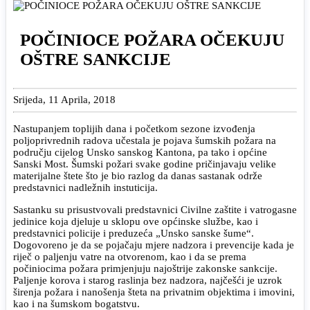
POČINIOCE POŽARA OČEKUJU
OŠTRE SANKCIJE
Srijeda, 11 Aprila, 2018
Nastupanjem toplijih dana i početkom sezone izvođenja
poljoprivrednih radova učestala je pojava šumskih požara na
području cijelog Unsko sanskog Kantona, pa tako i općine
Sanski Most. Šumski požari svake godine pričinjavaju velike
materijalne štete što je bio razlog da danas sastanak održe
predstavnici nadležnih instuticija.
Sastanku su prisustvovali predstavnici Civilne zaštite i vatrogasne
jedinice koja djeluje u sklopu ove općinske službe, kao i
predstavnici policije i preduzeća „Unsko sanske šume“.
Dogovoreno je da se pojačaju mjere nadzora i prevencije kada je
riječ o paljenju vatre na otvorenom, kao i da se prema
počiniocima požara primjenjuju najoštrije zakonske sankcije.
Paljenje korova i starog raslinja bez nadzora, najčešći je uzrok
širenja požara i nanošenja šteta na privatnim objektima i imovini,
kao i na šumskom bogatstvu.