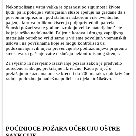
Nekontrolisana vatra velika je opasnost po sigurnost i živote
ljudi, pa iz policije i vatrogasnih službi apeluju na građane da s
posebnim oprezom i pod stalnim nadzorom vrše eventualno
paljenje korova prilikom čišćenja poljoprivrednih parcela.
Šumski požari svake godine uzrokuju velike materijalne štete
koje je teško nadoknaditi. Paljenje korova i drugog zapaljivog
materijala potrebno vršiti samo u vrijeme povoljnih vremenskih
uslova i na površinama koje se mogu kontrolisati uz
poduzimanje svih mjera prevencije što podrazumijeva pripremu
sredstava za gašenje vatre u slučaju nekontrolisanog širenja.
Za svjesno ili nesvjesno izazivanje požara zakon je predvidio
određene sankcije, prekršajne i krivične. Kada je riječ o
prekršajnim kaznama one se kreću i do 700 maraka, dok krivične
radnje poduzimaju nadležna policijska tijela i tužilaštvo.
POČINIOCE POŽARA OČEKUJU OŠTRE
SANKCIJE