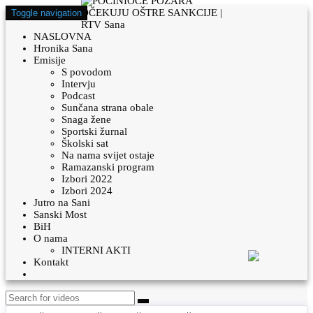
Toggle navigation
NASLOVNA
Hronika Sana
Emisije
S povodom
Intervju
Podcast
Sunčana strana obale
Snaga žene
Sportski žurnal
Školski sat
Na nama svijet ostaje
Ramazanski program
Izbori 2022
Izbori 2024
Jutro na Sani
Sanski Most
BiH
O nama
INTERNI AKTI
Kontakt