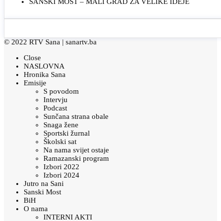
SANSKI MOST – MALI GRAD ZA VELIKE IDEJE
© 2022 RTV Sana |
sanartv.ba
Close
NASLOVNA
Hronika Sana
Emisije
S povodom
Intervju
Podcast
Sunčana strana obale
Snaga žene
Sportski žurnal
Školski sat
Na nama svijet ostaje
Ramazanski program
Izbori 2022
Izbori 2024
Jutro na Sani
Sanski Most
BiH
O nama
INTERNI AKTI