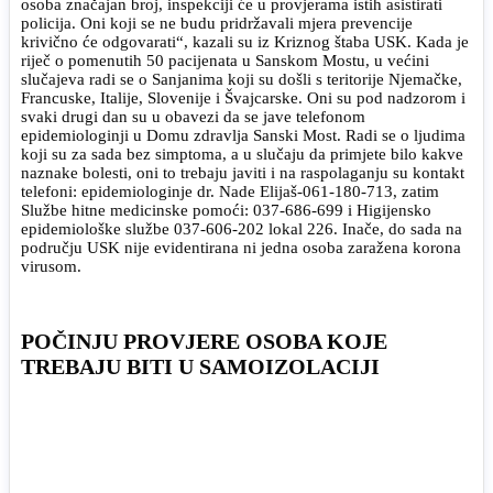
osoba značajan broj, inspekciji će u provjerama istih asistirati
policija. Oni koji se ne budu pridržavali mjera prevencije
krivično će odgovarati“, kazali su iz Kriznog štaba USK. Kada je
riječ o pomenutih 50 pacijenata u Sanskom Mostu, u većini
slučajeva radi se o Sanjanima koji su došli s teritorije Njemačke,
Francuske, Italije, Slovenije i Švajcarske. Oni su pod nadzorom i
svaki drugi dan su u obavezi da se jave telefonom
epidemiologinji u Domu zdravlja Sanski Most. Radi se o ljudima
koji su za sada bez simptoma, a u slučaju da primjete bilo kakve
naznake bolesti, oni to trebaju javiti i na raspolaganju su kontakt
telefoni: epidemiologinje dr. Nade Elijaš-061-180-713, zatim
Službe hitne medicinske pomoći: 037-686-699 i Higijensko
epidemiološke službe 037-606-202 lokal 226. Inače, do sada na
području USK nije evidentirana ni jedna osoba zaražena korona
virusom.
POČINJU PROVJERE OSOBA KOJE
TREBAJU BITI U SAMOIZOLACIJI