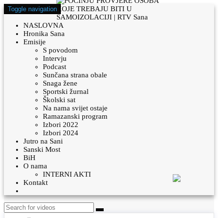
Toggle navigation
NASLOVNA
Hronika Sana
Emisije
S povodom
Intervju
Podcast
Sunčana strana obale
Snaga žene
Sportski žurnal
Školski sat
Na nama svijet ostaje
Ramazanski program
Izbori 2022
Izbori 2024
Jutro na Sani
Sanski Most
BiH
O nama
INTERNI AKTI
Kontakt