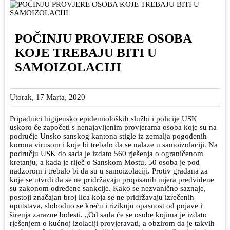
POČINJU PROVJERE OSOBA
KOJE TREBAJU BITI U
SAMOIZOLACIJI
Utorak, 17 Marta, 2020
Pripadnici higijensko epidemioloških službi i policije USK
uskoro će započeti s nenajavljenim provjerama osoba koje su na
područje Unsko sanskog kantona stigle iz zemalja pogođenih
korona virusom i koje bi trebalo da se nalaze u samoizolaciji. Na
području USK do sada je izdato 560 rješenja o ograničenom
kretanju, a kada je riječ o Sanskom Mostu, 50 osoba je pod
nadzorom i trebalo bi da su u samoizolaciji. Protiv građana za
koje se utvrdi da se ne pridržavaju propisanih mjera predviđene
su zakonom određene sankcije. Kako se nezvanično saznaje,
postoji značajan broj lica koja se ne pridržavaju izrečenih
uputstava, slobodno se kreću i rizikuju opasnost od pojave i
širenja zarazne bolesti. „Od sada će se osobe kojima je izdato
rješenjem o kućnoj izolaciji provjeravati, a obzirom da je takvih