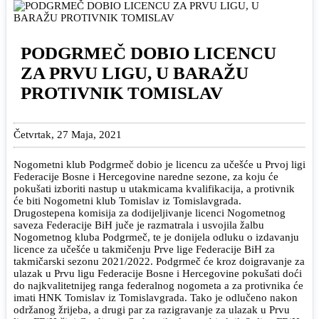
PODGRMEČ DOBIO LICENCU
ZA PRVU LIGU, U BARAŽU
PROTIVNIK TOMISLAV
Četvrtak, 27 Maja, 2021
Nogometni klub Podgrmeč dobio je licencu za učešće u Prvoj ligi
Federacije Bosne i Hercegovine naredne sezone, za koju će
pokušati izboriti nastup u utakmicama kvalifikacija, a protivnik
će biti Nogometni klub Tomislav iz Tomislavgrada.
Drugostepena komisija za dodijeljivanje licenci Nogometnog
saveza Federacije BiH juče je razmatrala i usvojila žalbu
Nogometnog kluba Podgrmeč, te je donijela odluku o izdavanju
licence za učešće u takmičenju Prve lige Federacije BiH za
takmičarski sezonu 2021/2022. Podgrmeč će kroz doigravanje za
ulazak u Prvu ligu Federacije Bosne i Hercegovine pokušati doći
do najkvalitetnijeg ranga federalnog nogometa a za protivnika će
imati HNK Tomislav iz Tomislavgrada. Tako je odlučeno nakon
održanog žrijeba, a drugi par za razigravanje za ulazak u Prvu