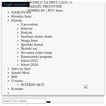
Toggle navigation
NASLOVNA
Hronika Sana
Emisije
S povodom
Intervju
Podcast
Sunčana strana obale
Snaga žene
Sportski žurnal
Školski sat
Na nama svijet ostaje
Ramazanski program
Izbori 2022
Izbori 2024
Jutro na Sani
Sanski Most
BiH
O nama
INTERNI AKTI
Kontakt