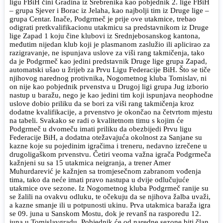
ligu FBiH čini Gradina iz Srebrenika kao pobjednik 2. lige FBiH
– grupa Sjever i Borac iz Jelaha, kao najbolji tim iz Druge lige –
grupa Centar. Inače, Podgrmeč je prije ove utakmice, trebao
odigrati pretkvalifikacionu utakmicu sa predstavnikom iz Druge
lige Zapad 1 koju čine klubovi iz Srednjebosanskog kantona,
međutim nijedan klub koji je plasmanom zaslužio ili aplicirao za
razigravanje, ne ispunjava uslove za viši rang takmičenja, tako
da je Podgrmeč kao jedini predstavnik Druge lige grupa Zapad,
automatski ušao u žrijeb za Prvu Ligu Federacije BiH. Što se tiče
njihovog narednog protivnika, Nogometnog kluba Tomislav, ni
on nije kao pobjednik prvenstva u Drugoj ligi grupa Jug izborio
nastup u baražu, nego je kao jedini tim koji ispunjava neophodne
uslove dobio priliku da se bori za viši rang takmičenja kroz
dodatne kvalifikacije, a prvenstvo je okončao na četvrtom mjestu
na tabeli. Svakako se radi o kvalitetnom timu s kojim će
Podgrmeč u dvomeču imati priliku da obezbijedi Prvu ligu
Federacije BiH, a dodatna otežavajuća okolnost za Sanjane su
kazne koje su pojedinim igračima i treneru, nedavno izrečene u
drugoligaškom prvenstvu. Četiri veoma važna igrača Podgrmeča
kažnjeni su sa 15 utakmica neigranja, a trener Amer
Muhurdarević je kažnjen sa tromjesečnom zabranom vođenja
tima, tako da neće imati pravo nastupa u dvije odlučujuće
utakmice ove sezone. Iz Nogometnog kluba Podgrmeč ranije su
se žalili na ovakvu odluku, te očekuju da se njihova žalba uvaži,
a kazne smanje ili u potpunosti ukinu. Prva utakmica baraža igra
se 09. juna u Sanskom Mostu, dok je revanš na rasporedu 12.
juna u Tomislavgradu. Pobjednik će od naredne sezone biti član