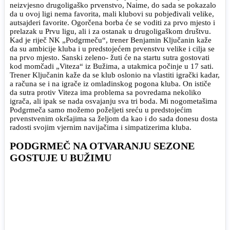
neizvjesno drugoligaško prvenstvo, Naime, do sada se pokazalo
da u ovoj ligi nema favorita, mali klubovi su pobjeđivali velike,
autsajderi favorite. Ogorčena borba će se voditi za prvo mjesto i
prelazak u Prvu ligu, ali i za ostanak u drugoligaškom društvu.
Kad je riječ NK „Podgrmeču“, trener Benjamin Ključanin kaže
da su ambicije kluba i u predstojećem prvenstvu velike i cilja se
na prvo mjesto. Sanski zeleno- žuti će na startu sutra gostovati
kod momčadi „Viteza“ iz Bužima, a utakmica počinje u 17 sati.
Trener Ključanin kaže da se klub oslonio na vlastiti igrački kadar,
a računa se i na igrače iz omladinskog pogona kluba. On ističe
da sutra protiv Viteza ima problema sa povredama nekoliko
igrača, ali ipak se nada osvajanju sva tri boda. Mi nogometašima
Podgrmeča samo možemo poželjeti sreću u predstojećim
prvenstvenim okršajima sa željom da kao i do sada donesu dosta
radosti svojim vjernim navijačima i simpatizerima kluba.
PODGRMEČ NA OTVARANJU SEZONE
GOSTUJE U BUŽIMU