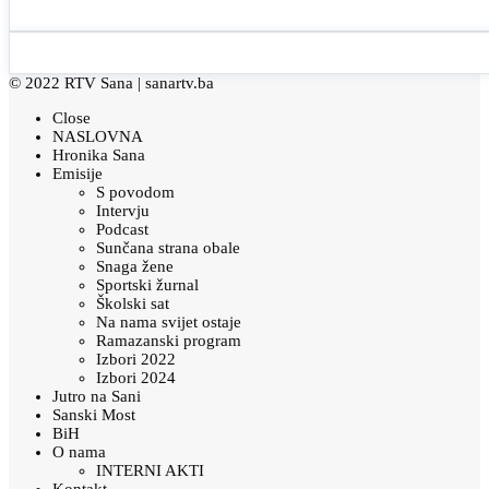
© 2022 RTV Sana |
sanartv.ba
Close
NASLOVNA
Hronika Sana
Emisije
S povodom
Intervju
Podcast
Sunčana strana obale
Snaga žene
Sportski žurnal
Školski sat
Na nama svijet ostaje
Ramazanski program
Izbori 2022
Izbori 2024
Jutro na Sani
Sanski Most
BiH
O nama
INTERNI AKTI
Kontakt