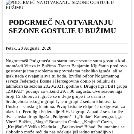
PODGRMEČ NA OTVARANJU
SEZONE GOSTUJE U BUŽIMU
Petak, 28 Augusta, 2020
Nogometaši Podgrmeča na startu nove sezone sutra gostuju kod
momčadi Viteza iz Bužima. Trener Benjamin Ključanin pred ovo
gostovanje ima problema sa povredama nekoliko igrača, ali se
ipak nada osvajanju sva tri boda. Izvršni odbor Nogometnog
saveza Federacije Bosne i Hercegovine donio je odluku da
takmičarska sezona 2020/2021. godine u Drugoj ligi FBiH grupa
„ZAPAD“ počinje za vikend 29. i 30 augusta. Ove sezone liga
broji 15 klubova i igraće se u dvije grupe i to osam iz
Srednjebosanskog u grupi 1, te u grupi 2 sedam klubova iz
Unsko – sanskog kantona. Prvoplasirane ekipe će razigravati za
ulazak u Prvu ligu Federacije BiH. U grupi Zapad 2 se takmiče
dva sanska drugoligaša „Podgrmeč“ i „Rudar“ Kamengrad, „te
Vitez“ Bužim, „Sloga“ Bosanska Otoka, „Krajina“ Cazin,
„Krajišnik“ Velika Kladuša i „Brekovica“ Bihać. Po imenima se
slobodno može reći da nas očekuje još jedno uzbudljivo i