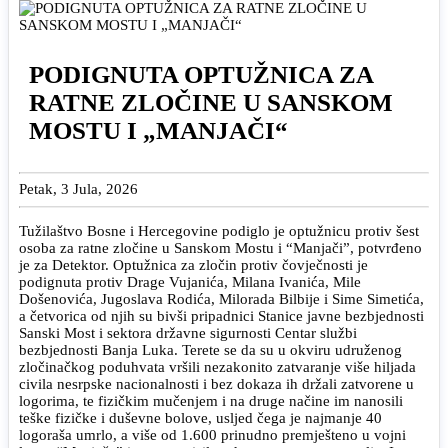
PODIGNUTA OPTUŽNICA ZA
RATNE ZLOČINE U SANSKOM
MOSTU I „MANJAČI“
Petak, 3 Jula, 2026
Tužilaštvo Bosne i Hercegovine podiglo je optužnicu protiv šest
osoba za ratne zločine u Sanskom Mostu i “Manjači”, potvrđeno
je za Detektor. Optužnica za zločin protiv čovječnosti je
podignuta protiv Drage Vujanića, Milana Ivanića, Mile
Došenovića, Jugoslava Rodića, Milorada Bilbije i Sime Simetića,
a četvorica od njih su bivši pripadnici Stanice javne bezbjednosti
Sanski Most i sektora državne sigurnosti Centar službi
bezbjednosti Banja Luka. Terete se da su u okviru udruženog
zločinačkog poduhvata vršili nezakonito zatvaranje više hiljada
civila nesrpske nacionalnosti i bez dokaza ih držali zatvorene u
logorima, te fizičkim mučenjem i na druge načine im nanosili
teške fizičke i duševne bolove, usljed čega je najmanje 40
logoraša umrlo, a više od 1.600 prinudno premješteno u vojni