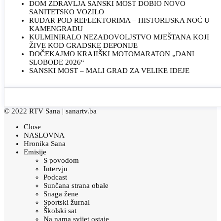
DOM ZDRAVLJA SANSKI MOST DOBIO NOVO
SANITETSKO VOZILO
RUDAR POD REFLEKTORIMA – HISTORIJSKA NOĆ U
KAMENGRADU
KULMINIRALO NEZADOVOLJSTVO MJEŠTANA KOJI
ŽIVE KOD GRADSKE DEPONIJE
DOČEKAJMO KRAJIŠKI MOTOMARATON „DANI
SLOBODE 2026“
SANSKI MOST – MALI GRAD ZA VELIKE IDEJE
© 2022 RTV Sana |
sanartv.ba
Close
NASLOVNA
Hronika Sana
Emisije
S povodom
Intervju
Podcast
Sunčana strana obale
Snaga žene
Sportski žurnal
Školski sat
Na nama svijet ostaje