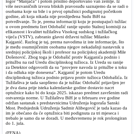
logor “Manjača” i potom prisilno deportovano van zemlje. Iz
više nezvaničnih izvora bliskih pravosuđu saznajemo da se radi o
osobama koje su bile i u prvoj optužnici podignutoj početkom
godine, ali koja nikada nije proslijeđena Sudu BiH na
potvrđivanje. To je, prema informaciji koju je postupajući tužilac
u ovom predmetu Izet Odobašić ranije uputio Stalnoj komisiji za
efikasnost i kvalitet tužilaštva Visokog sudskog i tužilačkog
vijeća (VSTV), zabranio glavni državni tužilac Milanko
Kajganić. Razlog je taj, prema navodima iz iste informacije, što
je među osumnjičenim osobama njegov nekadašnji nastavnik u
srednjoj policijskoj školi i profesor na policijskoj akademiji Mile
Došenović. Zbog toga je Odobašić protiv Kajganića podnio i
pritužbu na rad Uredu disciplinskog tužioca. Iz Ureda su ranije
za Detektor odgovorili da su “provjere navoda iz pritužbe u toku
i da odluka nije donesena”. Kajganić je potom Uredu
disciplinskog tužioca podnio prijavu protiv tužioca Odobašića. Iz
Tužilaštva je tada saopšteno da je tužilac Odobašić prijavljen jer
je dva dana prije isteka kalendarske godine dostavio nacrt
optužnice kako bi do kraja 2025. iskazao predmet završenim radi
ostvarenja norme. U Tužilaštvu BiH je u februaru ove godine
održan sastanak s predstavnicima Udruženja logoraša Sanski
Most. Predsjednik Udruženja Sadmir Alibegović je tada kazao da
im je obećano da će optužnica biti podignuta za tri mjeseca i
trebalo je samo da se doradi. U međuvremenu je rok prolongiran
do 1. jula.
(FENA)