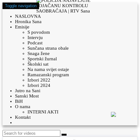
Toggle navigation
NASLOVNA
Hronika Sana
Emisije
S povodom
Intervju
Podcast
Sunčana strana obale
Snaga žene
Sportski žurnal
Školski sat
Na nama svijet ostaje
Ramazanski program
Izbori 2022
Izbori 2024
Jutro na Sani
Sanski Most
BiH
O nama
INTERNI AKTI
Kontakt