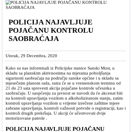
POLICIJA NAJAVLJUJE
POJAČANU KONTROLU
SAOBRAĆAJA
Utorak, 29 Decembra, 2020
Kako su nas informisali iz Policijske stanice Sanski Most, u
skladu sa planskim aktivnostima na mjerama poboljšanja
sigurnosti saobraćaja na području sanske općine i u skladu sa
mjesečnim planom rada, sutra će se u vremenskom terminu od
21 do 23 sata sprovesti akcija pojačane kontrole učesnika u
saobraćaju. U saopćenju za javnost se navodi da će akcenat biti
na kontroli upravljanja vozilom u alkoholiziranom stanju, zatim
kontroli upravljanja vozilom u vrijeme izrečene zaštitne mjere
zabrane upravljanja, kontroli važnosti potvrde o registraciji, kao i
kontroli drugih prekršaja. U akciji će učestvovati dvije
motorizovane patrole .
POLICIJA NAJAVLJUJE POJAČANU