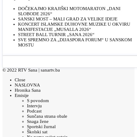
DOČEKAJMO KRAJIŠKI MOTOMARATON „DANI
SLOBODE 2026“
SANSKI MOST – MALI GRAD ZA VELIKE IDEJE
KONCERT ISLAMSKE DUHOVNE MUZIKE U OKVIRU
MANIFESTACIJE „MUSALLA 2026“
STREET BALL TURNIR „SANA 2026“
SVE SPREMNO ZA „DIJASPORA FORUM“ U SANSKOM
MOSTU
© 2022 RTV Sana |
sanartv.ba
Close
NASLOVNA
Hronika Sana
Emisije
S povodom
Intervju
Podcast
Sunčana strana obale
Snaga žene
Sportski žurnal
Školski sat
Na nama svijet ostaje