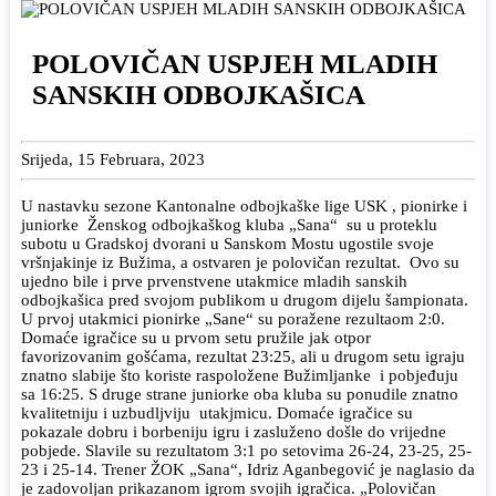
POLOVIČAN USPJEH MLADIH
SANSKIH ODBOJKAŠICA
Srijeda, 15 Februara, 2023
U nastavku sezone Kantonalne odbojkaške lige USK , pionirke i
juniorke Ženskog odbojkaškog kluba „Sana“ su u proteklu
subotu u Gradskoj dvorani u Sanskom Mostu ugostile svoje
vršnjakinje iz Bužima, a ostvaren je polovičan rezultat. Ovo su
ujedno bile i prve prvenstvene utakmice mladih sanskih
odbojkašica pred svojom publikom u drugom dijelu šampionata.
U prvoj utakmici pionirke „Sane“ su poražene rezultaom 2:0.
Domaće igračice su u prvom setu pružile jak otpor
favorizovanim gošćama, rezultat 23:25, ali u drugom setu igraju
znatno slabije što koriste raspoložene Bužimljanke i pobjeđuju
sa 16:25. S druge strane juniorke oba kluba su ponudile znatno
kvalitetniju i uzbudljviju utakjmicu. Domaće igračice su
pokazale dobru i borbeniju igru i zasluženo došle do vrijedne
pobjede. Slavile su rezultatom 3:1 po setovima 26-24, 23-25, 25-
23 i 25-14. Trener ŽOK „Sana“, Idriz Aganbegović je naglasio da
je zadovoljan prikazanom igrom svojih igračica. „Polovičan