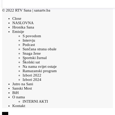
© 2022 RTV Sana |
sanartv.ba
Close
NASLOVNA
Hronika Sana
Emisije
S povodom
Intervju
Podcast
Sunčana strana obale
Snaga žene
Sportski žurnal
Školski sat
Na nama svijet ostaje
Ramazanski program
Izbori 2022
Izbori 2024
Jutro na Sani
Sanski Most
BiH
O nama
INTERNI AKTI
Kontakt
×