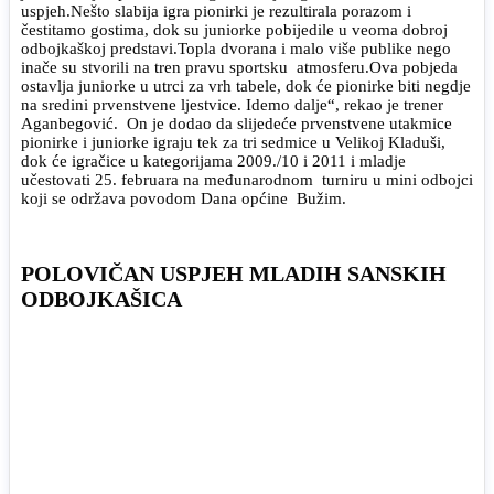
uspjeh.Nešto slabija igra pionirki je rezultirala porazom i
čestitamo gostima, dok su juniorke pobijedile u veoma dobroj
odbojkaškoj predstavi.Topla dvorana i malo više publike nego
inače su stvorili na tren pravu sportsku atmosferu.Ova pobjeda
ostavlja juniorke u utrci za vrh tabele, dok će pionirke biti negdje
na sredini prvenstvene ljestvice. Idemo dalje“, rekao je trener
Aganbegović. On je dodao da slijedeće prvenstvene utakmice
pionirke i juniorke igraju tek za tri sedmice u Velikoj Kladuši,
dok će igračice u kategorijama 2009./10 i 2011 i mladje
učestovati 25. februara na međunarodnom turniru u mini odbojci
koji se održava povodom Dana općine Bužim.
POLOVIČAN USPJEH MLADIH SANSKIH
ODBOJKAŠICA