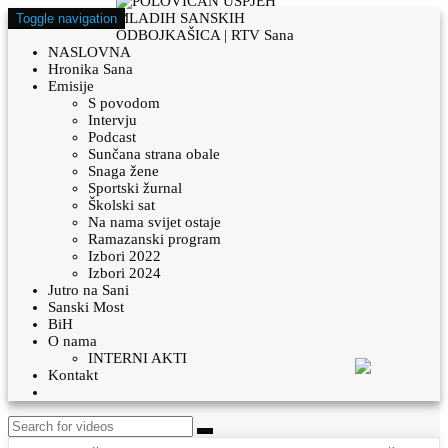
Toggle navigation
NASLOVNA
Hronika Sana
Emisije
S povodom
Intervju
Podcast
Sunčana strana obale
Snaga žene
Sportski žurnal
Školski sat
Na nama svijet ostaje
Ramazanski program
Izbori 2022
Izbori 2024
Jutro na Sani
Sanski Most
BiH
O nama
INTERNI AKTI
Kontakt