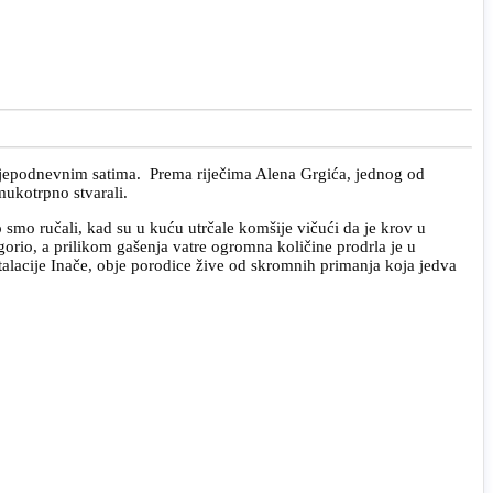
ijepodnevnim satima. Prema riječima Alena Grgića, jednog od
mukotrpno stvarali.
smo ručali, kad su u kuću utrčale komšije vičući da je krov u
gorio, a prilikom gašenja vatre ogromna količine prodrla je u
stalacije Inače, obje porodice žive od skromnih primanja koja jedva