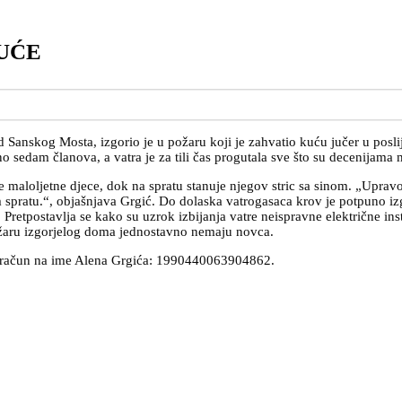
UĆE
anskog Mosta, izgorio je u požaru koji je zahvatio kuću jučer u posl
 sedam članova, a vatra je za tili čas progutala sve što su decenijama 
maloljetne djece, dok na spratu stanuje njegov stric sa sinom. „Upravo 
m spratu.“, objašnjava Grgić. Do dolaska vatrogasaca krov je potpuno iz
 Pretpostavlja se kako su uzrok izbijanja vatre neispravne električne in
žaru izgorjelog doma jednostavno nemaju novca.
ro račun na ime Alena Grgića: 1990440063904862.