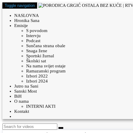
Toggle navigation
NASLOVNA
Hronika Sana
Emisije
S povodom
Intervju
Podcast
Sunčana strana obale
Snaga žene
Sportski žurnal
Školski sat
Na nama svijet ostaje
Ramazanski program
Izbori 2022
Izbori 2024
Jutro na Sani
Sanski Most
BiH
O nama
INTERNI AKTI
Kontakt