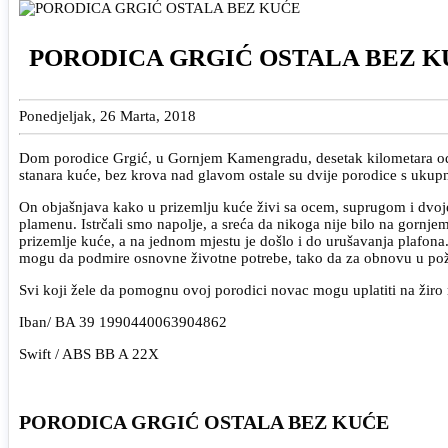
PORODICA GRGIĆ OSTALA BEZ K
Ponedjeljak, 26 Marta, 2018
Dom porodice Grgić, u Gornjem Kamengradu, desetak kilometara od S
stanara kuće, bez krova nad glavom ostale su dvije porodice s ukupno
On objašnjava kako u prizemlju kuće živi sa ocem, suprugom i dvoje 
plamenu. Istrčali smo napolje, a sreća da nikoga nije bilo na gornje
prizemlje kuće, a na jednom mjestu je došlo i do urušavanja plafona.
mogu da podmire osnovne životne potrebe, tako da za obnovu u po
Svi koji žele da pomognu ovoj porodici novac mogu uplatiti na ži
Iban/ BA 39 1990440063904862
Swift / ABS BB A 22X
PORODICA GRGIĆ OSTALA BEZ KUĆE