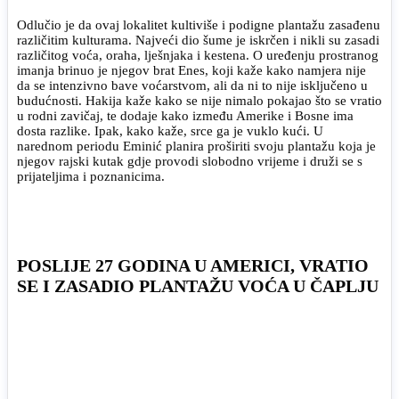
Odlučio je da ovaj lokalitet kultiviše i podigne plantažu zasađenu
različitim kulturama. Najveći dio šume je iskrčen i nikli su zasadi
različitog voća, oraha, lješnjaka i kestena. O uređenju prostranog
imanja brinuo je njegov brat Enes, koji kaže kako namjera nije
da se intenzivno bave voćarstvom, ali da ni to nije isključeno u
budućnosti. Hakija kaže kako se nije nimalo pokajao što se vratio
u rodni zavičaj, te dodaje kako između Amerike i Bosne ima
dosta razlike. Ipak, kako kaže, srce ga je vuklo kući. U
narednom periodu Eminić planira proširiti svoju plantažu koja je
njegov rajski kutak gdje provodi slobodno vrijeme i druži se s
prijateljima i poznanicima.
POSLIJE 27 GODINA U AMERICI, VRATIO
SE I ZASADIO PLANTAŽU VOĆA U ČAPLJU