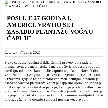
POSLIJE 27 GODINA U
AMERICI, VRATIO SE I
ZASADIO PLANTAŽU VOĆA U
ČAPLJU
Četvrtak, 17 Juna, 2021
Preko četrdeset godina Hakija Eminić proveo je na radu u
inostranstvu, a penzionerske dane odlučio je provesti u rodnom
zavičaju, odakle se kao mladić zaputio u pečalbu. Najveći dio
vremena, punih 27 godina, proveo je u Sjedinjenim Američkim
Državama, gdje je najprije radio kao metalostrugar, a potom je
osnovao vlastito preduzeće kojim je uspješno upravljao. Kada je
došlo vrijeme za odlazak u penziju, firmu je prodao i odlučio se
vratiti u Bosnu i Hercegovinu. Na području sela Čaplje Eminić je
još prije prije nekoliko godina kupio 15 dunuma zemljišta koje je
bilo zapušteno, te obraslo šumom i gustom vegetacijom.