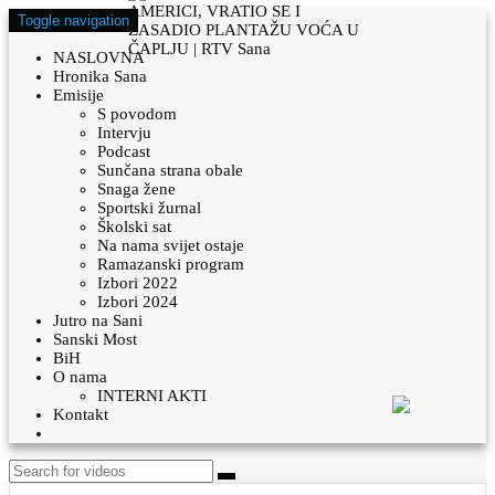
Toggle navigation
NASLOVNA
Hronika Sana
Emisije
S povodom
Intervju
Podcast
Sunčana strana obale
Snaga žene
Sportski žurnal
Školski sat
Na nama svijet ostaje
Ramazanski program
Izbori 2022
Izbori 2024
Jutro na Sani
Sanski Most
BiH
O nama
INTERNI AKTI
Kontakt