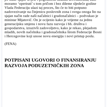
moramo ‘operirati’ s tom pričom i bez dileme sljedeće godine
Vlada Federaciju ulazi taj proces, što će to biti potpuno
nadovezivanje na činjenicu poslovnih zona i svega onoga što na
sjajan način rade naši načalnici i gradonačalnici – podvukao je
ministar Mijatović. On je ocijenio kako je vrijeme za jednu
generacijsku smjenu i novu fazu razvoja i bh. društva i
gospodarstva, izrazivši zadovoljstvo, kako je rekao, plejadom
mladih, novih načelnika i gradonačelnika širom Federacije Bosni
i Hercegovine koji unose novu energiju i novi pristup poslu.
(FENA)
POTPISANI UGOVORI O FINANSIRANJU
RAZVOJA PODUZETNIČKIH ZONA