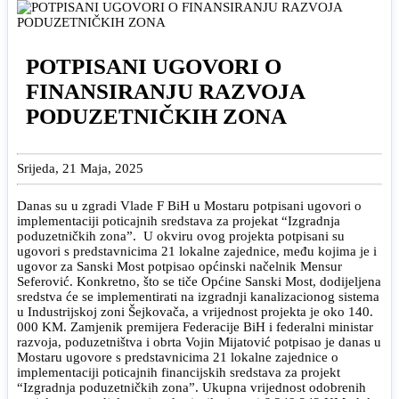
POTPISANI UGOVORI O
FINANSIRANJU RAZVOJA
PODUZETNIČKIH ZONA
Srijeda, 21 Maja, 2025
Danas su u zgradi Vlade F BiH u Mostaru potpisani ugovori o
implementaciji poticajnih sredstava za projekat “Izgradnja
poduzetničkih zona”. U okviru ovog projekta potpisani su
ugovori s predstavnicima 21 lokalne zajednice, među kojima je i
ugovor za Sanski Most potpisao općinski načelnik Mensur
Seferović. Konkretno, što se tiče Općine Sanski Most, dodijeljena
sredstva će se implementirati na izgradnji kanalizacionog sistema
u Industrijskoj zoni Šejkovača, a vrijednost projekta je oko 140.
000 KM. Zamjenik premijera Federacije BiH i federalni ministar
razvoja, poduzetništva i obrta Vojin Mijatović potpisao je danas u
Mostaru ugovore s predstavnicima 21 lokalne zajednice o
implementaciji poticajnih financijskih sredstava za projekt
“Izgradnja poduzetničkih zona”. Ukupna vrijednost odobrenih