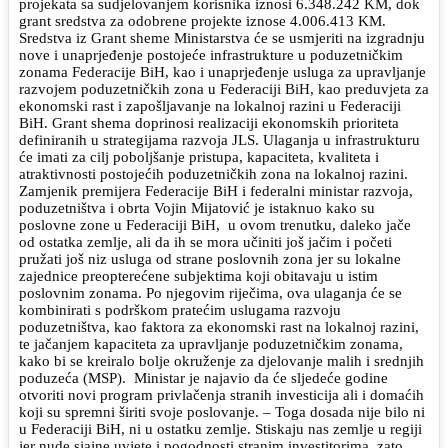
projekata sa sudjelovanjem korisnika iznosi 6.348.242 KM, dok
grant sredstva za odobrene projekte iznose 4.006.413 KM.
Sredstva iz Grant sheme Ministarstva će se usmjeriti na izgradnju
nove i unaprjeđenje postojeće infrastrukture u poduzetničkim
zonama Federacije BiH, kao i unaprjeđenje usluga za upravljanje
razvojem poduzetničkih zona u Federaciji BiH, kao preduvjeta za
ekonomski rast i zapošljavanje na lokalnoj razini u Federaciji
BiH. Grant shema doprinosi realizaciji ekonomskih prioriteta
definiranih u strategijama razvoja JLS. Ulaganja u infrastrukturu
će imati za cilj poboljšanje pristupa, kapaciteta, kvaliteta i
atraktivnosti postojećih poduzetničkih zona na lokalnoj razini.
Zamjenik premijera Federacije BiH i federalni ministar razvoja,
poduzetništva i obrta Vojin Mijatović je istaknuo kako su
poslovne zone u Federaciji BiH, u ovom trenutku, daleko jače
od ostatka zemlje, ali da ih se mora učiniti još jačim i početi
pružati još niz usluga od strane poslovnih zona jer su lokalne
zajednice preopterećene subjektima koji obitavaju u istim
poslovnim zonama. Po njegovim riječima, ova ulaganja će se
kombinirati s podrškom pratećim uslugama razvoju
poduzetništva, kao faktora za ekonomski rast na lokalnoj razini,
te jačanjem kapaciteta za upravljanje poduzetničkim zonama,
kako bi se kreiralo bolje okruženje za djelovanje malih i srednjih
poduzeća (MSP). Ministar je najavio da će sljedeće godine
otvoriti novi program privlačenja stranih investicija ali i domaćih
koji su spremni širiti svoje poslovanje. – Toga dosada nije bilo ni
u Federaciji BiH, ni u ostatku zemlje. Stiskaju nas zemlje u regiji
jer nude sjajne uvjete i pogodnosti stranim investitorima, zato