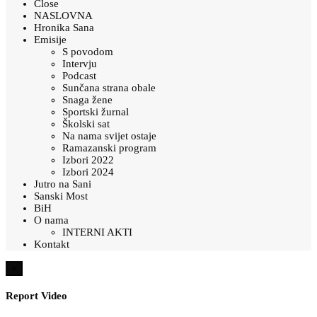
Close
NASLOVNA
Hronika Sana
Emisije
S povodom
Intervju
Podcast
Sunčana strana obale
Snaga žene
Sportski žurnal
Školski sat
Na nama svijet ostaje
Ramazanski program
Izbori 2022
Izbori 2024
Jutro na Sani
Sanski Most
BiH
O nama
INTERNI AKTI
Kontakt
×
Report Video