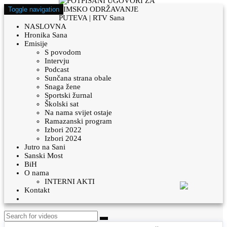
Toggle navigation
NASLOVNA
Hronika Sana
Emisije
S povodom
Intervju
Podcast
Sunčana strana obale
Snaga žene
Sportski žurnal
Školski sat
Na nama svijet ostaje
Ramazanski program
Izbori 2022
Izbori 2024
Jutro na Sani
Sanski Most
BiH
O nama
INTERNI AKTI
Kontakt