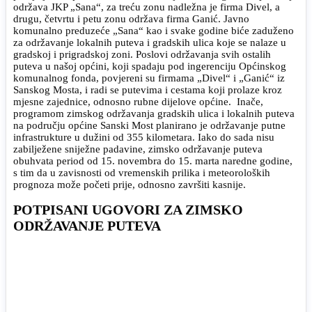
održava JKP „Sana“, za treću zonu nadležna je firma Divel, a
drugu, četvrtu i petu zonu održava firma Ganić. Javno
komunalno preduzeće „Sana“ kao i svake godine biće zaduženo
za održavanje lokalnih puteva i gradskih ulica koje se nalaze u
gradskoj i prigradskoj zoni. Poslovi održavanja svih ostalih
puteva u našoj općini, koji spadaju pod ingerenciju Općinskog
komunalnog fonda, povjereni su firmama „Divel“ i „Ganić“ iz
Sanskog Mosta, i radi se putevima i cestama koji prolaze kroz
mjesne zajednice, odnosno rubne dijelove općine. Inače,
programom zimskog održavanja gradskih ulica i lokalnih puteva
na području općine Sanski Most planirano je održavanje putne
infrastrukture u dužini od 355 kilometara. Iako do sada nisu
zabilježene sniježne padavine, zimsko održavanje puteva
obuhvata period od 15. novembra do 15. marta naredne godine,
s tim da u zavisnosti od vremenskih prilika i meteoroloških
prognoza može početi prije, odnosno završiti kasnije.
POTPISANI UGOVORI ZA ZIMSKO
ODRŽAVANJE PUTEVA