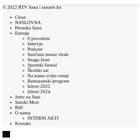
© 2022 RTV Sana |
sanartv.ba
Close
NASLOVNA
Hronika Sana
Emisije
S povodom
Intervju
Podcast
Sunčana strana obale
Snaga žene
Sportski žurnal
Školski sat
Na nama svijet ostaje
Ramazanski program
Izbori 2022
Izbori 2024
Jutro na Sani
Sanski Most
BiH
O nama
INTERNI AKTI
Kontakt
×