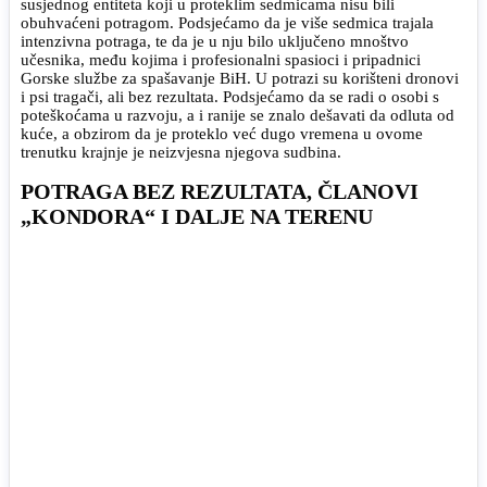
susjednog entiteta koji u proteklim sedmicama nisu bili
obuhvaćeni potragom. Podsjećamo da je više sedmica trajala
intenzivna potraga, te da je u nju bilo uključeno mnoštvo
učesnika, među kojima i profesionalni spasioci i pripadnici
Gorske službe za spašavanje BiH. U potrazi su korišteni dronovi
i psi tragači, ali bez rezultata. Podsjećamo da se radi o osobi s
poteškoćama u razvoju, a i ranije se znalo dešavati da odluta od
kuće, a obzirom da je proteklo već dugo vremena u ovome
trenutku krajnje je neizvjesna njegova sudbina.
POTRAGA BEZ REZULTATA, ČLANOVI
„KONDORA“ I DALJE NA TERENU