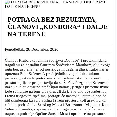
POTRAGA BEZ REZULTATA,
ČLANOVI „KONDORA“ I DALJE
NA TERENU
Ponedjeljak, 28 Decembra, 2020
Članovi Kluba ekstremnih sportova „Condor“ i proteklih dana
tragali su za nestalim Samirom Šarčevićem Mamkom, ali i ovoga
puta bez uspjeha, jer od nestaloga ni traga ni glasa. Kako nas je
upoznao Edin Seferović, predsjednik ovoga kluba, tokom
proteklog vikenda pretražene su određene lokacije na širem
prostoru gdje se pretpostavlja da se Šarčević izgubio. Seferović
kaže kako su detaljno prečešljali kanale, jaruge i prirodne uvale
koje se nalaze na tom prostoru, ali da je sve bilo bezuspješno.
Prema njegovim riječima, potragu će nastaviti i sutra, a ona će
biti usmjerena ka selu Sasina i širem prostoru koji gravitira ka
rubnim područjima Sanskog Mosta i Bronzanom Majdanu. Kako
Seferović smatra, najvjerovatnija mogućnost je da je Šarčević
napustio područje Općine Sanski Most i uputio se na prostore