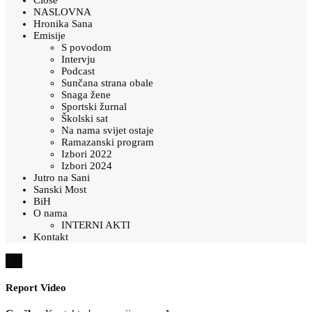
NASLOVNA
Hronika Sana
Emisije
S povodom
Intervju
Podcast
Sunčana strana obale
Snaga žene
Sportski žurnal
Školski sat
Na nama svijet ostaje
Ramazanski program
Izbori 2022
Izbori 2024
Jutro na Sani
Sanski Most
BiH
O nama
INTERNI AKTI
Kontakt
×
Report Video