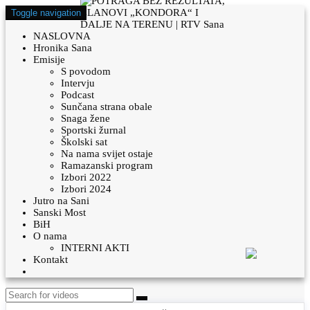
Toggle navigation
NASLOVNA
Hronika Sana
Emisije
S povodom
Intervju
Podcast
Sunčana strana obale
Snaga žene
Sportski žurnal
Školski sat
Na nama svijet ostaje
Ramazanski program
Izbori 2022
Izbori 2024
Jutro na Sani
Sanski Most
BiH
O nama
INTERNI AKTI
Kontakt