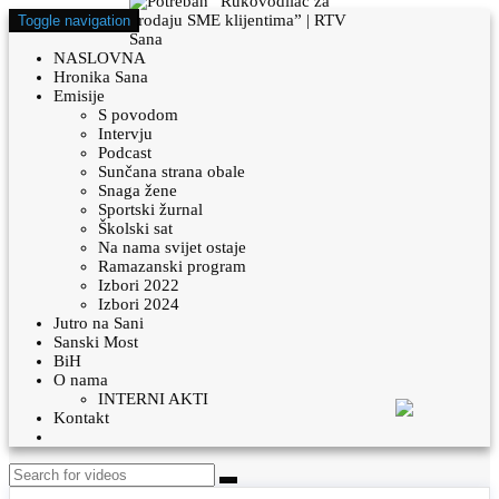
Toggle navigation
NASLOVNA
Hronika Sana
Emisije
S povodom
Intervju
Podcast
Sunčana strana obale
Snaga žene
Sportski žurnal
Školski sat
Na nama svijet ostaje
Ramazanski program
Izbori 2022
Izbori 2024
Jutro na Sani
Sanski Most
BiH
O nama
INTERNI AKTI
Kontakt