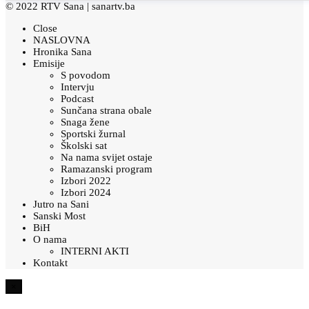
© 2022 RTV Sana |
sanartv.ba
Close
NASLOVNA
Hronika Sana
Emisije
S povodom
Intervju
Podcast
Sunčana strana obale
Snaga žene
Sportski žurnal
Školski sat
Na nama svijet ostaje
Ramazanski program
Izbori 2022
Izbori 2024
Jutro na Sani
Sanski Most
BiH
O nama
INTERNI AKTI
Kontakt
×