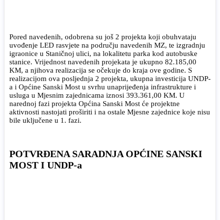
Pored navedenih, odobrena su još 2 projekta koji obuhvataju
uvođenje LED rasvjete na području navedenih MZ, te izgradnju
igraonice u Staničnoj ulici, na lokalitetu parka kod autobuske
stanice. Vrijednost navedenih projekata je ukupno 82.185,00
KM, a njihova realizacija se očekuje do kraja ove godine. S
realizacijom ova posljednja 2 projekta, ukupna investicija UNDP-
a i Općine Sanski Most u svrhu unaprijeđenja infrastrukture i
usluga u Mjesnim zajednicama iznosi 393.361,00 KM. U
narednoj fazi projekta Općina Sanski Most će projektne
aktivnosti nastojati proširiti i na ostale Mjesne zajednice koje nisu
bile uključene u 1. fazi.
POTVRĐENA SARADNJA OPĆINE SANSKI
MOST I UNDP-a