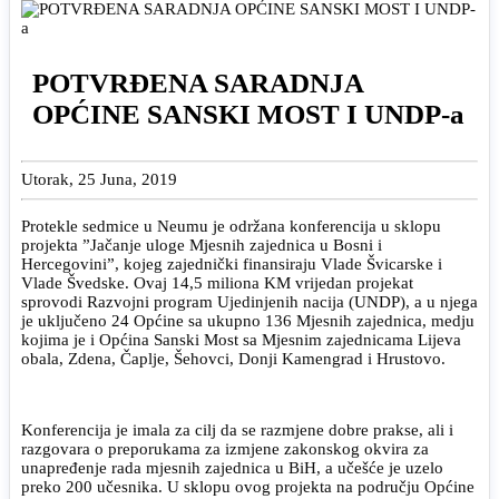
POTVRĐENA SARADNJA
OPĆINE SANSKI MOST I UNDP-a
Utorak, 25 Juna, 2019
Protekle sedmice u Neumu je održana konferencija u sklopu
projekta ”Jačanje uloge Mjesnih zajednica u Bosni i
Hercegovini”, kojeg zajednički finansiraju Vlade Švicarske i
Vlade Švedske. Ovaj 14,5 miliona KM vrijedan projekat
sprovodi Razvojni program Ujedinjenih nacija (UNDP), a u njega
je uključeno 24 Općine sa ukupno 136 Mjesnih zajednica, medju
kojima je i Općina Sanski Most sa Mjesnim zajednicama Lijeva
obala, Zdena, Čaplje, Šehovci, Donji Kamengrad i Hrustovo.
Konferencija je imala za cilj da se razmjene dobre prakse, ali i
razgovara o preporukama za izmjene zakonskog okvira za
unapređenje rada mjesnih zajednica u BiH, a učešće je uzelo
preko 200 učesnika. U sklopu ovog projekta na području Općine