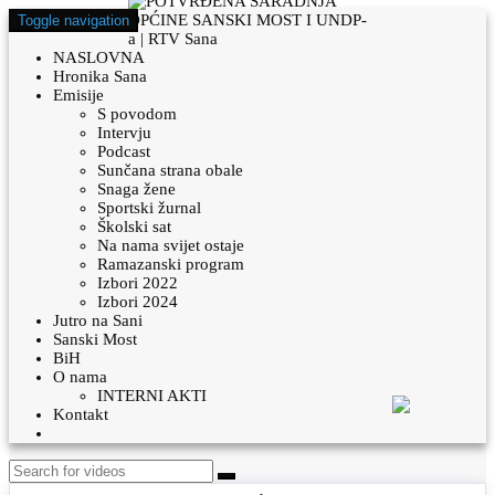
Toggle navigation
NASLOVNA
Hronika Sana
Emisije
S povodom
Intervju
Podcast
Sunčana strana obale
Snaga žene
Sportski žurnal
Školski sat
Na nama svijet ostaje
Ramazanski program
Izbori 2022
Izbori 2024
Jutro na Sani
Sanski Most
BiH
O nama
INTERNI AKTI
Kontakt