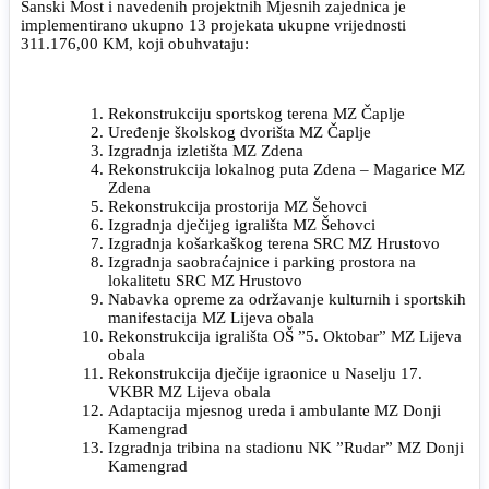
Sanski Most i navedenih projektnih Mjesnih zajednica je
implementirano ukupno 13 projekata ukupne vrijednosti
311.176,00 KM, koji obuhvataju:
Rekonstrukciju sportskog terena MZ Čaplje
Uređenje školskog dvorišta MZ Čaplje
Izgradnja izletišta MZ Zdena
Rekonstrukcija lokalnog puta Zdena – Magarice MZ
Zdena
Rekonstrukcija prostorija MZ Šehovci
Izgradnja dječijeg igrališta MZ Šehovci
Izgradnja košarkaškog terena SRC MZ Hrustovo
Izgradnja saobraćajnice i parking prostora na
lokalitetu SRC MZ Hrustovo
Nabavka opreme za održavanje kulturnih i sportskih
manifestacija MZ Lijeva obala
Rekonstrukcija igrališta OŠ ”5. Oktobar” MZ Lijeva
obala
Rekonstrukcija dječije igraonice u Naselju 17.
VKBR MZ Lijeva obala
Adaptacija mjesnog ureda i ambulante MZ Donji
Kamengrad
Izgradnja tribina na stadionu NK ”Rudar” MZ Donji
Kamengrad