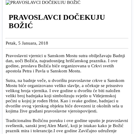
PRAVOSLAVCI DOČEKUJU
BOŽIĆ
Petak, 5 Januara, 2018
Pravoslavni vjernici u Sanskom Mostu sutra obilježavaju Badnji
dan, uoči Božića, najradosnijeg hrišćanskog praznika. I ove
godine, proslava Božića biće organizovana u Crkvi svetih
apostola Petra i Pavla u Sanskom Mostu.
Sutra, na badnje veče, u dvorištu pravoslavne crkve u Sanskom
Mostu biće organizovano veliko slavlje, a očekuje se prisustvo
velikog broja vjernika. I ove godine u dvorštu će biti naložen
veliki broj badnjaka koji simbolizuju svjetlo u Vitlejemskoj
pećini u kojoj je rođen Hrist. Kao i svake godine, badnjaci u
dvorište ovog vjerskog objekta biće dovezeni iz okolnih sela u
kojima žive građani pravoslavne vjeroispovijesti.
Tradicionalnu Božićnu poruku i ove godine uputio je pravoslavni
sveštenik, sanski jerej Alen Marić, koji je istakao kako je Božić
praznik mira i tolerancije.I ove godine Zavičajno udruženje