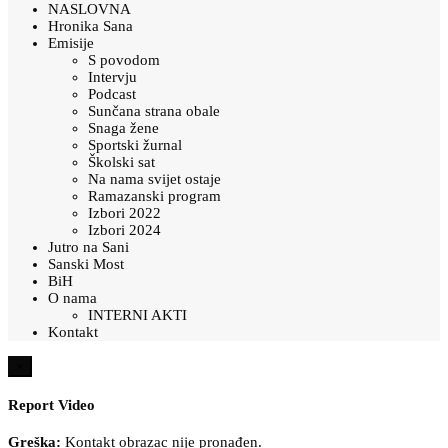
NASLOVNA
Hronika Sana
Emisije
S povodom
Intervju
Podcast
Sunčana strana obale
Snaga žene
Sportski žurnal
Školski sat
Na nama svijet ostaje
Ramazanski program
Izbori 2022
Izbori 2024
Jutro na Sani
Sanski Most
BiH
O nama
INTERNI AKTI
Kontakt
×
Report Video
Greška:
Kontakt obrazac nije pronađen.