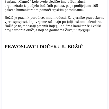
Sanjana „Grmeč“ koje svoje sjedište ima u Banjaluci,
organiziralo je podjelu božićnih paketa, pa je podijeljeno 105
paket s humanitarnom pomoći srpskim porodicama.
Božić je praznik porodice, mira i radosti. Za vjernike pravoslavne
vjeroispovjesti, koji vrijeme računaju po julijanskom kalendaru,
Božić je najradosniji praznik kojeg kod Srba karakteriše i veliki
broj narodnih običaja koji se godinama čuvaju i njeguju.
PRAVOSLAVCI DOČEKUJU BOŽIĆ