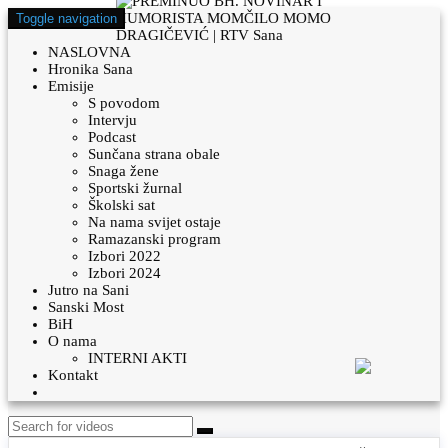
Toggle navigation
NASLOVNA
Hronika Sana
Emisije
S povodom
Intervju
Podcast
Sunčana strana obale
Snaga žene
Sportski žurnal
Školski sat
Na nama svijet ostaje
Ramazanski program
Izbori 2022
Izbori 2024
Jutro na Sani
Sanski Most
BiH
O nama
INTERNI AKTI
Kontakt