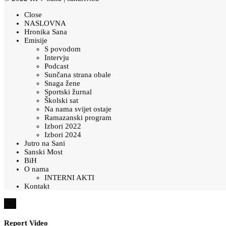
Close
NASLOVNA
Hronika Sana
Emisije
S povodom
Intervju
Podcast
Sunčana strana obale
Snaga žene
Sportski žurnal
Školski sat
Na nama svijet ostaje
Ramazanski program
Izbori 2022
Izbori 2024
Jutro na Sani
Sanski Most
BiH
O nama
INTERNI AKTI
Kontakt
×
Report Video