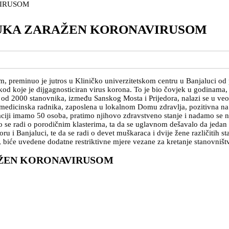
LUKA ZARAŽEN KORONAVIRUSOM
 preminuo je jutros u Kliničko univerzitetskom centru u Banjaluci od 
 kod koje je dijgagnosticiran virus korona. To je bio čovjek u godinama,
še od 2000 stanovnika, između Sanskog Mosta i Prijedora, nalazi se u ve
iri medicinska radnika, zaposlena u lokalnom Domu zdravlja, pozitivna n
ciji imamo 50 osoba, pratimo njihovo zdravstveno stanje i nadamo se n
o se radi o porodičnim klasterima, ta da se uglavnom dešavalo da jedan 
ru i Banjaluci, te da se radi o devet muškaraca i dvije žene različitih s
e, biće uvedene dodatne restriktivne mjere vezane za kretanje stanovništ
AŽEN KORONAVIRUSOM