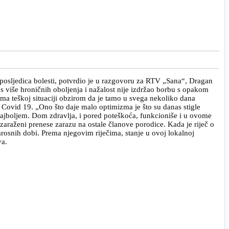
posljedica bolesti, potvrdio je u razgovoru za RTV „Sana“, Dragan
 s više hroničnih oboljenja i nažalost nije izdržao borbu s opakom
oma teškoj situaciji obzirom da je tamo u svega nekoliko dana
a Covid 19. „Ono što daje malo optimizma je što su danas stigle
ajboljem. Dom zdravlja, i pored poteškoća, funkcioniše i u ovome
zaraženi prenese zarazu na ostale članove porodice. Kada je riječ o
tarosnih dobi. Prema njegovim riječima, stanje u ovoj lokalnoj
va.