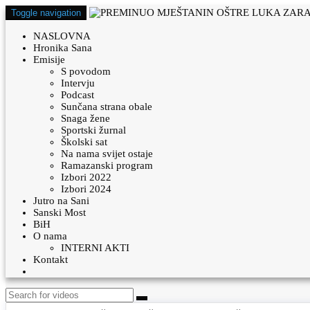
Toggle navigation
NASLOVNA
Hronika Sana
Emisije
S povodom
Intervju
Podcast
Sunčana strana obale
Snaga žene
Sportski žurnal
Školski sat
Na nama svijet ostaje
Ramazanski program
Izbori 2022
Izbori 2024
Jutro na Sani
Sanski Most
BiH
O nama
INTERNI AKTI
Kontakt