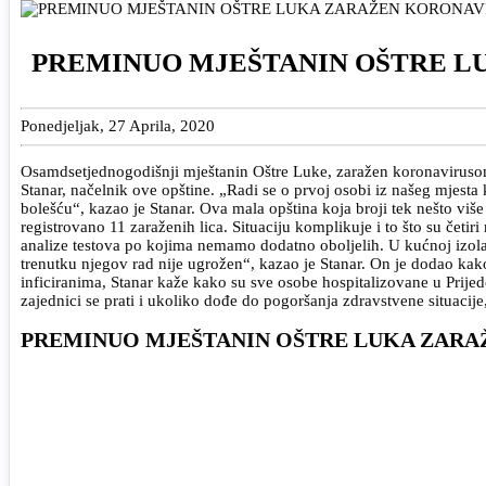
PREMINUO MJEŠTANIN OŠTRE 
Ponedjeljak, 27 Aprila, 2020
Osamdsetjednogodišnji mještanin Oštre Luke, zaražen koronavirusom,
Stanar, načelnik ove opštine. „Radi se o prvoj osobi iz našeg mjesta
bolešću“, kazao je Stanar. Ova mala opština koja broji tek nešto vi
registrovano 11 zaraženih lica. Situaciju komplikuje i to što su čet
analize testova po kojima nemamo dodatno oboljelih. U kućnoj izola
trenutku njegov rad nije ugrožen“, kazao je Stanar. On je dodao kak
inficiranima, Stanar kaže kako su sve osobe hospitalizovane u Prijedo
zajednici se prati i ukoliko dođe do pogoršanja zdravstvene situacij
PREMINUO MJEŠTANIN OŠTRE LUKA ZAR