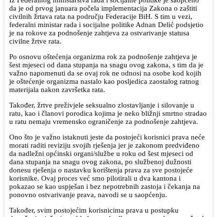
da je od prvog januara počela implementacija Zakona o zaštiti
civilnih žrtava rata na području Federacije BiH. S tim u vezi,
federalni ministar rada i socijalne politike Adnan Delić podsjetio
je na rokove za podnošenje zahtjeva za ostvarivanje statusa
civilne žrtve rata.
Po osnovu oštećenja organizma rok za podnošenje zahtjeva je
šest mjeseci od dana stupanja na snagu ovog zakona, s tim da je
važno napomenuti da se ovaj rok ne odnosi na osobe kod kojih
je oštećenje organizma nastalo kao posljedica zaostalog ratnog
materijala nakon završetka rata.
Također, žrtve preživjele seksualno zlostavljanje i silovanje u
ratu, kao i članovi porodica kojima je neko bližnji smrtno stradao
u ratu nemaju vremensko ograničenje za podnošenje zahtjeva.
Ono što je važno istaknuti jeste da postojeći korisnici prava neće
morati raditi reviziju svojih rješenja jer je zakonom predviđeno
da nadležni općinski organi/službe u roku od šest mjeseci od
dana stupanja na snagu ovog zakona, po službenoj dužnosti
donesu rješenja o nastavku korištenja prava za sve postojeće
korisnike. Ovaj proces već smo pilotirali u dva kantona i
pokazao se kao uspješan i bez nepotrebnih zastoja i čekanja na
ponovno ostvarivanje prava, navodi se u saopćenju.
Također, svim postojećim korisnicima prava u postupku