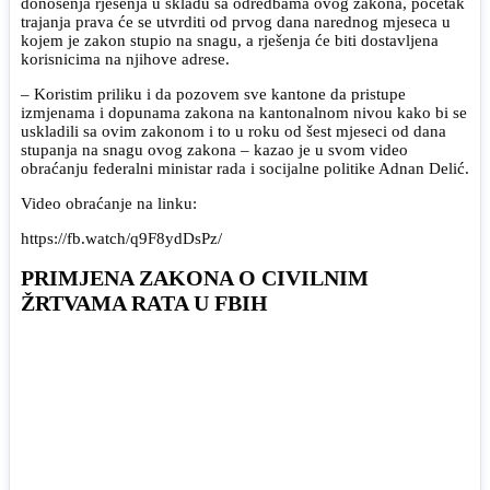
donošenja rješenja u skladu sa odredbama ovog zakona, početak
trajanja prava će se utvrditi od prvog dana narednog mjeseca u
kojem je zakon stupio na snagu, a rješenja će biti dostavljena
korisnicima na njihove adrese.
– Koristim priliku i da pozovem sve kantone da pristupe
izmjenama i dopunama zakona na kantonalnom nivou kako bi se
uskladili sa ovim zakonom i to u roku od šest mjeseci od dana
stupanja na snagu ovog zakona – kazao je u svom video
obraćanju federalni ministar rada i socijalne politike Adnan Delić.
Video obraćanje na linku:
https://fb.watch/q9F8ydDsPz/
PRIMJENA ZAKONA O CIVILNIM
ŽRTVAMA RATA U FBIH