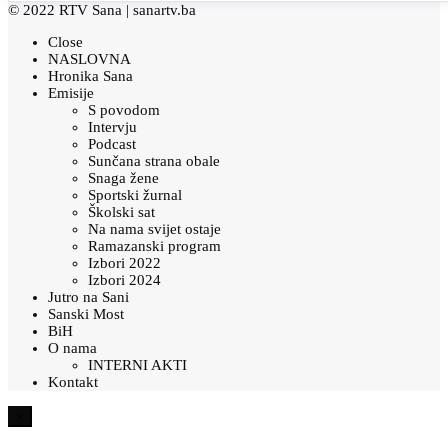
© 2022 RTV Sana |
sanartv.ba
Close
NASLOVNA
Hronika Sana
Emisije
S povodom
Intervju
Podcast
Sunčana strana obale
Snaga žene
Sportski žurnal
Školski sat
Na nama svijet ostaje
Ramazanski program
Izbori 2022
Izbori 2024
Jutro na Sani
Sanski Most
BiH
O nama
INTERNI AKTI
Kontakt
×