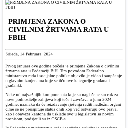
PRIMJENA ZAKONA O
CIVILNIM ŽRTVAMA RATA U
FBIH
Srijeda, 14 Februara, 2024
Prvog januara ove godine počela je primjena Zakona o civilnim
žrtvama rata u Federaciji BiH. Tim povodom Federalno
ministarstvo rada i socijalne politike objavilo je video i saopćenje
o glavnim izmjenama koje se tiču ove kategorije građana i
građanki.
Neke od najvažnijih komponenata koje su naglašene su: rok za
nove podnositelje zahtjeva koji teče i završava u junu 2024.
godine, naznaka da će reizdavanje rješenja raditi nadležni organi
čime se ne preispituje status onih koji već ostvaruju ovo prava,
kao i obaveza kantona da usklade svoju legislativu sa novim
propisom, podsjetili su iz OSCE-a.
Iz Federalnog ministarstva rada i socijalne politike je saopćeno