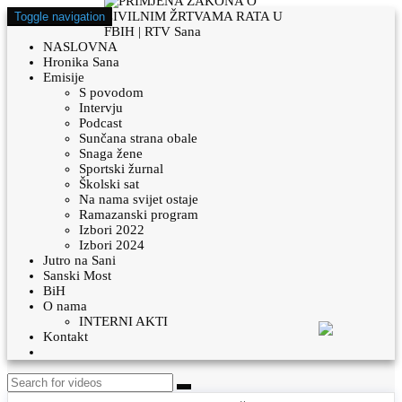
Toggle navigation
NASLOVNA
Hronika Sana
Emisije
S povodom
Intervju
Podcast
Sunčana strana obale
Snaga žene
Sportski žurnal
Školski sat
Na nama svijet ostaje
Ramazanski program
Izbori 2022
Izbori 2024
Jutro na Sani
Sanski Most
BiH
O nama
INTERNI AKTI
Kontakt