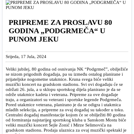
PRIPREME ZA PROSLAVU 80
GODINA „PODGRMEČA“ U
PUNOM JEKU
Srijeda, 17 Jula, 2024
Veliki jubilej, 80 godina od osnivanja NK “Podgrmeč”, obilježiće
se nizom prigodnih događaja, pa su između ostalog planirane i
prijateljske nogometne utakmice. Kruna svega biće veliki
muzički koncert na gradskom stadionu. Svi ovi događaju će se
održati 26. jula, a u sklopu sportskog dijela planirano je da se
održe utakmice kadeta i veterana. Pripreme za ove događaje
traju, a organizatori su veterani i sportske legende Podgrmeča.
Pored utakmice veterana, planirano je da se odigra i utakmica
mlađih selekcija, a pripreme za ovaj događaj su također u toku.
Centralni događaj manifestacije kojom će se obilježiti 80 godina
od formiranja najstarijeg sportskog kluba u Sanskom Mostu biće
veliki muzički koncert Šejle Zonić i Mirze Selimovića na
gradskom stadionu. Prodaja ulaznica za ovaj muzički spektakl je