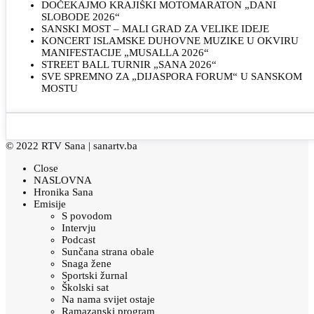
DOČEKAJMO KRAJIŠKI MOTOMARATON „DANI
SLOBODE 2026“
SANSKI MOST – MALI GRAD ZA VELIKE IDEJE
KONCERT ISLAMSKE DUHOVNE MUZIKE U OKVIRU
MANIFESTACIJE „MUSALLA 2026“
STREET BALL TURNIR „SANA 2026“
SVE SPREMNO ZA „DIJASPORA FORUM“ U SANSKOM
MOSTU
© 2022 RTV Sana |
sanartv.ba
Close
NASLOVNA
Hronika Sana
Emisije
S povodom
Intervju
Podcast
Sunčana strana obale
Snaga žene
Sportski žurnal
Školski sat
Na nama svijet ostaje
Ramazanski program