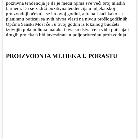
pozitivna tendencija je da je među njima sve veći broj mladih
farmera. Da se zadrži pozitivna tendencija u mljekarskoj
proizvodnji očekuje se i u ovoj godini, a treba istaći kako su
planiranu poticaji sa svih nivoa vlasti na nivou prošlogodišnjih.
Općina Sanski Most će i u ovoj godini iz lokalnog budžeta
izdvojiti pola miliona maraka i ova sredstva će u vidu poticaja i
drugih projekata biti investirana u poljoprivrednu proizvodnju.
PROIZVODNJA MLIJEKA U PORASTU