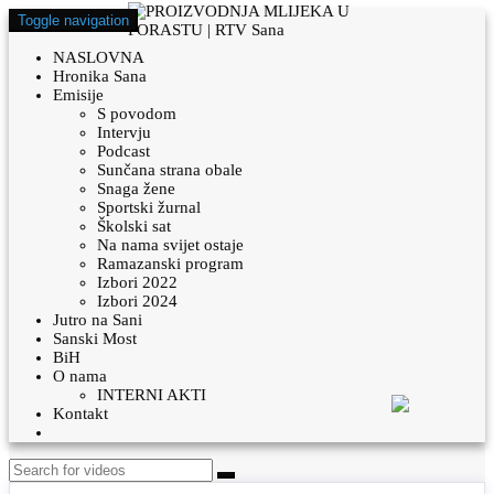
Toggle navigation
NASLOVNA
Hronika Sana
Emisije
S povodom
Intervju
Podcast
Sunčana strana obale
Snaga žene
Sportski žurnal
Školski sat
Na nama svijet ostaje
Ramazanski program
Izbori 2022
Izbori 2024
Jutro na Sani
Sanski Most
BiH
O nama
INTERNI AKTI
Kontakt