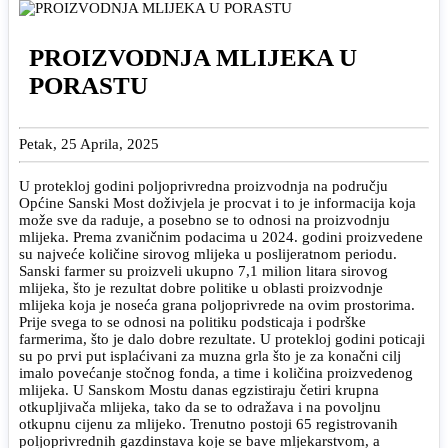
PROIZVODNJA MLIJEKA U
PORASTU
Petak, 25 Aprila, 2025
U protekloj godini poljoprivredna proizvodnja na području
Općine Sanski Most doživjela je procvat i to je informacija koja
može sve da raduje, a posebno se to odnosi na proizvodnju
mlijeka. Prema zvaničnim podacima u 2024. godini proizvedene
su najveće količine sirovog mlijeka u poslijeratnom periodu.
Sanski farmer su proizveli ukupno 7,1 milion litara sirovog
mlijeka, što je rezultat dobre politike u oblasti proizvodnje
mlijeka koja je noseća grana poljoprivrede na ovim prostorima.
Prije svega to se odnosi na politiku podsticaja i podrške
farmerima, što je dalo dobre rezultate. U protekloj godini poticaji
su po prvi put isplaćivani za muzna grla što je za konačni cilj
imalo povećanje stočnog fonda, a time i količina proizvedenog
mlijeka. U Sanskom Mostu danas egzistiraju četiri krupna
otkupljivača mlijeka, tako da se to odražava i na povoljnu
otkupnu cijenu za mlijeko. Trenutno postoji 65 registrovanih
poljoprivrednih gazdinstava koje se bave mljekarstvom, a