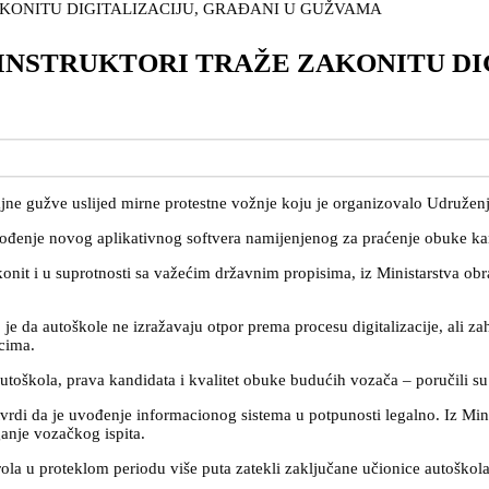
 INSTRUKTORI TRAŽE ZAKONITU DI
ajne gužve uslijed mirne protestne vožnje koju je organizovalo Udruženj
vođenje novog aplikativnog softvera namijenjenog za praćenje obuke ka
konit i u suprotnosti sa važećim državnim propisima, iz Ministarstva obra
e da autoškole ne izražavaju otpor prema procesu digitalizacije, ali za
cima.
autoškola, prava kandidata i kvalitet obuke budućih vozača – poručili su
tvrdi da je uvođenje informacionog sistema u potpunosti legalno. Iz Mi
anje vozačkog ispita.
rola u proteklom periodu više puta zatekli zaključane učionice autoškol