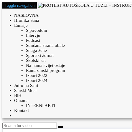
Toggle navigation
NASLOVNA
Hronika Sana
Emisije
S povodom
Intervju
Podcast
Sunčana strana obale
Snaga žene
Sportski žurnal
Školski sat
Na nama svijet ostaje
Ramazanski program
Izbori 2022
Izbori 2024
Jutro na Sani
Sanski Most
BiH
O nama
INTERNI AKTI
Kontakt