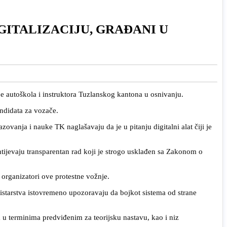
GITALIZACIJU, GRAĐANI U
e autoškola i instruktora Tuzlanskog kantona u osnivanju.
ndidata za vozače.
zovanja i nauke TK naglašavaju da je u pitanju digitalni alat čiji je
htijevaju transparentan rad koji je strogo usklađen sa Zakonom o
 organizatori ove protestne vožnje.
nistarstva istovremeno upozoravaju da bojkot sistema od strane
a u terminima predviđenim za teorijsku nastavu, kao i niz