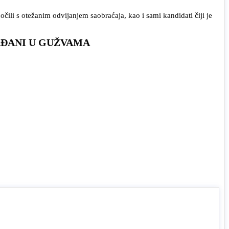
uočili s otežanim odvijanjem saobraćaja, kao i sami kandidati čiji je
AĐANI U GUŽVAMA