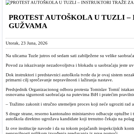
PROTEST AUTOŠKOLA U TUZLI –
GUŽVAMA
Utorak, 23 Juna, 2026
Na ulicama Tuzle jutros od sedam sati zabilježene su velike saobrać
Povod za iskazivanje nezadovoljstva i blokadu u saobraćaju jeste u
Dok instruktori i predstavnici autoškola tvrde da je ovaj sistem neza
primarni cilj sprečavanje nepravilnosti i lažiranja nastave.
Predsjednik Organizacionog odbora protesta Tomislav Tomić istakao j
osnovama sigurnosti saobraćaja na putevima BiH i pratećim pravilni
– Tražimo zakonit i stručno utemeljen proces koji neće ugroziti rad 
S druge strane, resorno kantonalno ministarstvo odbacuje optužbe i 
autoškola direktno ugrožava kandidate koji trenutno čekaju na polag
Iz ove institucije navode i da su tokom pojačanih inspekcijskih kont
nepravilnosti prilikom izvođenja predavanja iz prve pomoći.