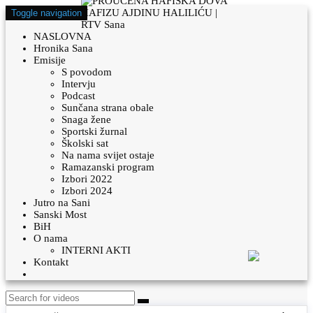
Toggle navigation
NASLOVNA
Hronika Sana
Emisije
S povodom
Intervju
Podcast
Sunčana strana obale
Snaga žene
Sportski žurnal
Školski sat
Na nama svijet ostaje
Ramazanski program
Izbori 2022
Izbori 2024
Jutro na Sani
Sanski Most
BiH
O nama
INTERNI AKTI
Kontakt