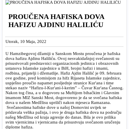
PROUČENA HAFISKA DOVA
HAFIZU AJDINU HALILIĆU
Utorak, 10 Maja, 2022
U Hamzibegovoj džamiji u Sanskom Mostu proučena je hafiska
dova hafizu Ajdinu Haliliću. Ovoj nesvakidašnjoj svečanosti su
prisustvovali predstavnici organizacionih jedinica i obrazovnih
ustanova Islamske zajednice u BiH, brojni hafizi i imami,
rodbina, prijatelji i džematlije. Hafiz Ajdin Halilić je 09. februara
ove godine, pred komisijom za hifz Rijaseta Islamske zajednice,
uspješno proučio napamet posljednje stranice Kur'ana i time
stekao naziv “Hafizu-l-Kur'ani-l-kerim” – Čuvar Kur'ana Časnog.
Nakon tog čina, a u dogovoru sa Muftijom bihaćkim i Glavnim
imamom MIZ Sanski Most, dogovoreno je da se svečana hafiska
dova u našem Medžlisu upriliči nakon mjeseca Ramazana.
Svečanostima hafiske dove u našoj Domovini uvijek se
pridavala velika pažnja, i ovo je druga hafiska dova na području
našeg Medžlisa od kraja agresije do danas. Bila je ovo prilika
svim vjernicima i vjernicama da prisustvuju svečanom uručenju
diplome hafiza.