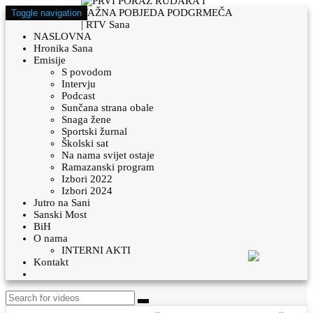
Toggle navigation
NASLOVNA
Hronika Sana
Emisije
S povodom
Intervju
Podcast
Sunčana strana obale
Snaga žene
Sportski žurnal
Školski sat
Na nama svijet ostaje
Ramazanski program
Izbori 2022
Izbori 2024
Jutro na Sani
Sanski Most
BiH
O nama
INTERNI AKTI
Kontakt