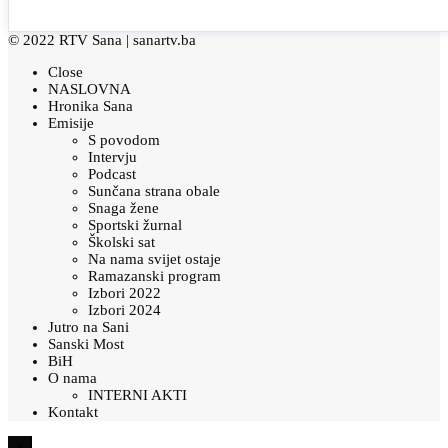
© 2022 RTV Sana |
sanartv.ba
Close
NASLOVNA
Hronika Sana
Emisije
S povodom
Intervju
Podcast
Sunčana strana obale
Snaga žene
Sportski žurnal
Školski sat
Na nama svijet ostaje
Ramazanski program
Izbori 2022
Izbori 2024
Jutro na Sani
Sanski Most
BiH
O nama
INTERNI AKTI
Kontakt
×