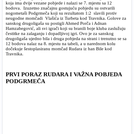
koja ima dvije vezane pobjede i nalazi se 7. mjestu sa 12
bodova. Izuzetno značajnu gostujuću pobjedu su ostvarili
nogometaši Podgrmeča koji su rezultatom 1:2 slavili protiv
neugodne momčadi Vlašića iz Turbeta kod Travnika. Golove za
sanskog drugoligaša su postigli Ahmed Porča i Adnan
Hamzabegović, ali svi igrači koji su branili boje kluba zaslužuju
čestitke na zalaganju i dopadljivoj igri. Ovo je za sanskog
drugoligaša ujedno bila i druga pobjeda na strani i trenutno se sa
12 bodova nalaz na 8. mjestu na tabeli, a u narednom kolu
dočekuje šestoplasiranu momčad Rudara iz han Bile kod
Travnika.
PRVI PORAZ RUDARA I VAŽNA POBJEDA
PODGRMEČA