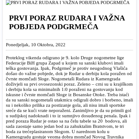
PRVI PORAZ RUDARA I VAŽNA
POBJEDA PODGRMEČA
Ponedjeljak, 10 Oktobra, 2022
Proteklog vikenda odigrano je 9. kolo Druge nogometne lige
Federacije BiH grupa Zapad u kojem su sanski klubovi imali
teška gostovanja. Ipak, Podgrmeč je protiv neugodnog Vlašića
došao do važne pobjede, dok je Rudar u derbiju kola poražen od
čvrste momčadi Sloge. Nogometaši Rudara iz Kamengrada
doživjeli su prvi ovosezonski poraz. Zeleno – crni su u krajiškom
i derbiju kola sa minimalnih 1:0 poraženi na gostovanju kod
iskusne i čvrste momčadi Sloge iz Bosanske Otoke. Treba istaći
da su sanski nogometaši utakmicu odigrali dobro i borbeno, imali
su i nekoliko prilika za postizanje gola, ali nisu imali sportske
sreće da se kući vrate neporaženi. Zanimljivo je da su primili gol
u sudijskoj nadoknadi i to iz sumnjivo dosuđenog penala. Ipak i
pred poraza Rudar je ostao sa na čelu tabele sa 20 bodova, ali
sada zaostaje samo jedan bod za zahuktalim Bratstvom, te tri
boda za trećeplasiranom Slogom. U narednom kolu u
Kamengradu gostuje veoma dobra momčad Novog Travnika