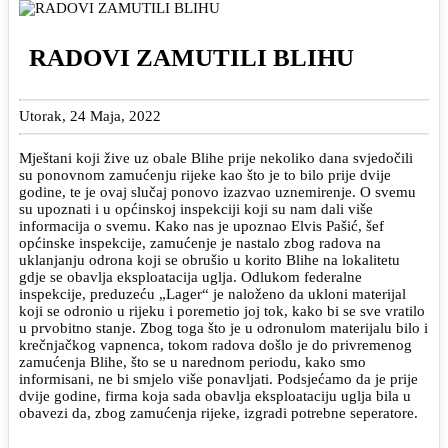
RADOVI ZAMUTILI BLIHU
Utorak, 24 Maja, 2022
Mještani koji žive uz obale Blihe prije nekoliko dana svjedočili
su ponovnom zamućenju rijeke kao što je to bilo prije dvije
godine, te je ovaj slučaj ponovo izazvao uznemirenje. O svemu
su upoznati i u općinskoj inspekciji koji su nam dali više
informacija o svemu. Kako nas je upoznao Elvis Pašić, šef
općinske inspekcije, zamućenje je nastalo zbog radova na
uklanjanju odrona koji se obrušio u korito Blihe na lokalitetu
gdje se obavlja eksploatacija uglja. Odlukom federalne
inspekcije, preduzeću „Lager“ je naloženo da ukloni materijal
koji se odronio u rijeku i poremetio joj tok, kako bi se sve vratilo
u prvobitno stanje. Zbog toga što je u odronulom materijalu bilo i
krečnjačkog vapnenca, tokom radova došlo je do privremenog
zamućenja Blihe, što se u narednom periodu, kako smo
informisani, ne bi smjelo više ponavljati. Podsjećamo da je prije
dvije godine, firma koja sada obavlja eksploataciju uglja bila u
obavezi da, zbog zamućenja rijeke, izgradi potrebne seperatore.