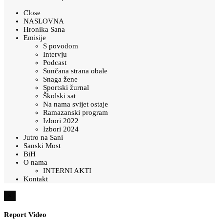
Close
NASLOVNA
Hronika Sana
Emisije
S povodom
Intervju
Podcast
Sunčana strana obale
Snaga žene
Sportski žurnal
Školski sat
Na nama svijet ostaje
Ramazanski program
Izbori 2022
Izbori 2024
Jutro na Sani
Sanski Most
BiH
O nama
INTERNI AKTI
Kontakt
×
Report Video