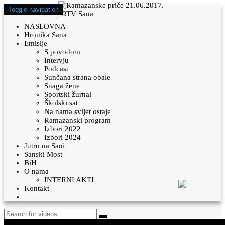
Toggle navigation
NASLOVNA
Hronika Sana
Emisije
S povodom
Intervju
Podcast
Sunčana strana obale
Snaga žene
Sportski žurnal
Školski sat
Na nama svijet ostaje
Ramazanski program
Izbori 2022
Izbori 2024
Jutro na Sani
Sanski Most
BiH
O nama
INTERNI AKTI
Kontakt