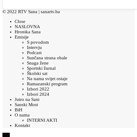
© 2022 RTV Sana |
sanartv.ba
Close
NASLOVNA
Hronika Sana
Emisije
S povodom
Intervju
Podcast
Sunčana strana obale
Snaga žene
Sportski žurnal
Školski sat
Na nama svijet ostaje
Ramazanski program
Izbori 2022
Izbori 2024
Jutro na Sani
Sanski Most
BiH
O nama
INTERNI AKTI
Kontakt
×