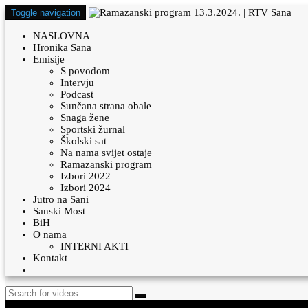
Toggle navigation
NASLOVNA
Hronika Sana
Emisije
S povodom
Intervju
Podcast
Sunčana strana obale
Snaga žene
Sportski žurnal
Školski sat
Na nama svijet ostaje
Ramazanski program
Izbori 2022
Izbori 2024
Jutro na Sani
Sanski Most
BiH
O nama
INTERNI AKTI
Kontakt