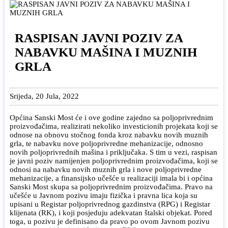
RASPISAN JAVNI POZIV ZA
NABAVKU MAŠINA I MUZNIH
GRLA
Srijeda, 20 Jula, 2022
Općina Sanski Most će i ove godine zajedno sa poljoprivrednim
proizvođačima, realizirati nekoliko investicionih projekata koji se
odnose na obnovu stočnog fonda kroz nabavku novih muznih
grla, te nabavku nove poljoprivredne mehanizacije, odnosno
novih poljoprivrednih mašina i priključaka. S tim u vezi, raspisan
je javni poziv namijenjen poljoprivrednim proizvođačima, koji se
odnosi na nabavku novih muznih grla i nove poljoprivredne
mehanizacije, a finansijsko učešće u realizaciji imala bi i općina
Sanski Most skupa sa poljoprivrednim proizvođačima. Pravo na
učešće u Javnom pozivu imaju fizička i pravna lica koja su
upisani u Registar poljoprivrednog gazdinstva (RPG) i Registar
klijenata (RK), i koji posjeduju adekvatan štalski objekat. Pored
toga, u pozivu je definisano da pravo po ovom Javnom pozivu