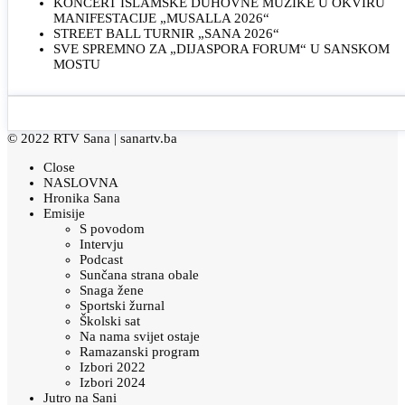
KONCERT ISLAMSKE DUHOVNE MUZIKE U OKVIRU
MANIFESTACIJE „MUSALLA 2026“
STREET BALL TURNIR „SANA 2026“
SVE SPREMNO ZA „DIJASPORA FORUM“ U SANSKOM
MOSTU
© 2022 RTV Sana |
sanartv.ba
Close
NASLOVNA
Hronika Sana
Emisije
S povodom
Intervju
Podcast
Sunčana strana obale
Snaga žene
Sportski žurnal
Školski sat
Na nama svijet ostaje
Ramazanski program
Izbori 2022
Izbori 2024
Jutro na Sani