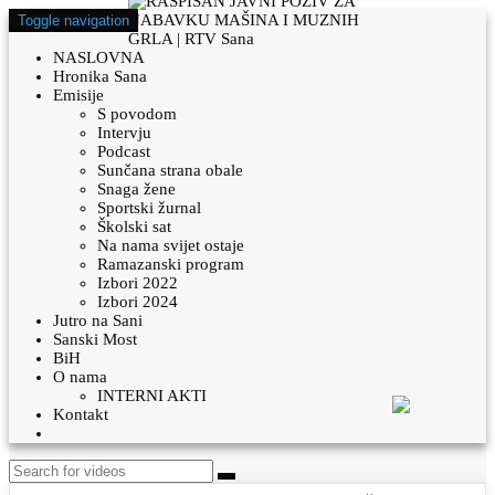
Toggle navigation
NASLOVNA
Hronika Sana
Emisije
S povodom
Intervju
Podcast
Sunčana strana obale
Snaga žene
Sportski žurnal
Školski sat
Na nama svijet ostaje
Ramazanski program
Izbori 2022
Izbori 2024
Jutro na Sani
Sanski Most
BiH
O nama
INTERNI AKTI
Kontakt