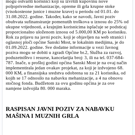
mogu ostvariti korisnici koji su izvršili kupovinu nove
poljoprivredne mehanizacije, opreme ili grla krupne stoke
(visokosteone junice i muzne krave) u periodu od 01.01. do
31.08.2022. godine. Također, kako se navodi, Javni poziv
obuhvata sufinansiranje pomenutih troškova u iznosu do 25% od
ukupne vrijednosti, a krajnjim korisnicima isplaćuje se podsticaj
proporcionalno uloženom iznosu od 5.000,00 KM po korisniku.
Rok za prijavu na javni poziv, koji je objavljen na web stranici i
oglasnoj ploči općine Sanski Most, te lokalnim medijima, je do
01.09.2022. godine. Sve dodatne informacije u vezi Javnog
poziva mogu se dobiti u zgradi Općine br.2, Služba za razvoj,
poduzetništvo i resurse, kancelarijia broj: 3, ili na tel. 037-684-
787. Inače, u prošloj godini općina Sanski Most je na ovaj način
implementirala jedan ovakav projekat, za koji je izdvojeno 68.
000 KM, a finansijska sredstva odobrena su za 21 korisnika, od
kojih se 17 odnosilo na nabavku mehanizacije, a 4 na obnovu
stočnog fonda. Budžetom za ovu godinu općina je za ove
namjene izdvojila 80. 000 maraka.
RASPISAN JAVNI POZIV ZA NABAVKU
MAŠINA I MUZNIH GRLA