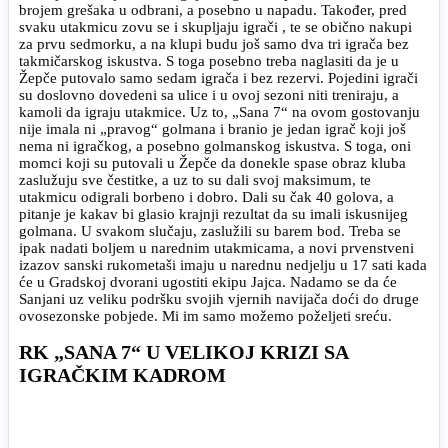
brojem grešaka u odbrani, a posebno u napadu. Također, pred
svaku utakmicu zovu se i skupljaju igrači , te se obično nakupi
za prvu sedmorku, a na klupi budu još samo dva tri igrača bez
takmičarskog iskustva. S toga posebno treba naglasiti da je u
Žepče putovalo samo sedam igrača i bez rezervi. Pojedini igrači
su doslovno dovedeni sa ulice i u ovoj sezoni niti treniraju, a
kamoli da igraju utakmice. Uz to, „Sana 7“ na ovom gostovanju
nije imala ni „pravog“ golmana i branio je jedan igrač koji još
nema ni igračkog, a posebno golmanskog iskustva. S toga, oni
momci koji su putovali u Žepče da donekle spase obraz kluba
zaslužuju sve čestitke, a uz to su dali svoj maksimum, te
utakmicu odigrali borbeno i dobro. Dali su čak 40 golova, a
pitanje je kakav bi glasio krajnji rezultat da su imali iskusnijeg
golmana. U svakom slučaju, zaslužili su barem bod. Treba se
ipak nadati boljem u narednim utakmicama, a novi prvenstveni
izazov sanski rukometaši imaju u narednu nedjelju u 17 sati kada
će u Gradskoj dvorani ugostiti ekipu Jajca. Nadamo se da će
Sanjani uz veliku podršku svojih vjernih navijača doći do druge
ovosezonske pobjede. Mi im samo možemo poželjeti sreću.
RK „SANA 7“ U VELIKOJ KRIZI SA
IGRAČKIM KADROM