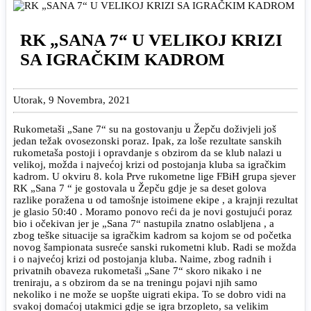
RK „SANA 7“ U VELIKOJ KRIZI
SA IGRAČKIM KADROM
Utorak, 9 Novembra, 2021
Rukometaši „Sane 7“ su na gostovanju u Žepču doživjeli još
jedan težak ovosezonski poraz. Ipak, za loše rezultate sanskih
rukometaša postoji i opravdanje s obzirom da se klub nalazi u
velikoj, možda i najvećoj krizi od postojanja kluba sa igračkim
kadrom. U okviru 8. kola Prve rukometne lige FBiH grupa sjever
RK „Sana 7 “ je gostovala u Žepču gdje je sa deset golova
razlike poražena u od tamošnje istoimene ekipe , a krajnji rezultat
je glasio 50:40 . Moramo ponovo reći da je novi gostujući poraz
bio i očekivan jer je „Sana 7“ nastupila znatno oslabljena , a
zbog teške situacije sa igračkim kadrom sa kojom se od početka
novog šampionata susreće sanski rukometni klub. Radi se možda
i o najvećoj krizi od postojanja kluba. Naime, zbog radnih i
privatnih obaveza rukometaši „Sane 7“ skoro nikako i ne
treniraju, a s obzirom da se na treningu pojavi njih samo
nekoliko i ne može se uopšte uigrati ekipa. To se dobro vidi na
svakoj domaćoj utakmici gdje se igra brzopleto, sa velikim