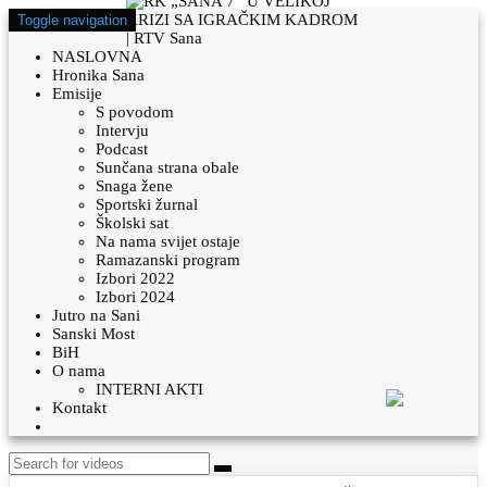
Toggle navigation
NASLOVNA
Hronika Sana
Emisije
S povodom
Intervju
Podcast
Sunčana strana obale
Snaga žene
Sportski žurnal
Školski sat
Na nama svijet ostaje
Ramazanski program
Izbori 2022
Izbori 2024
Jutro na Sani
Sanski Most
BiH
O nama
INTERNI AKTI
Kontakt