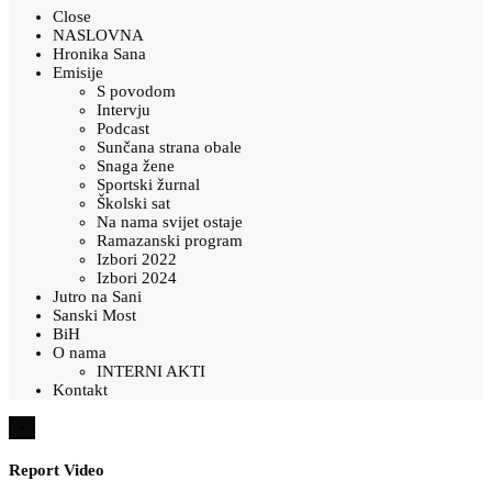
Close
NASLOVNA
Hronika Sana
Emisije
S povodom
Intervju
Podcast
Sunčana strana obale
Snaga žene
Sportski žurnal
Školski sat
Na nama svijet ostaje
Ramazanski program
Izbori 2022
Izbori 2024
Jutro na Sani
Sanski Most
BiH
O nama
INTERNI AKTI
Kontakt
×
Report Video