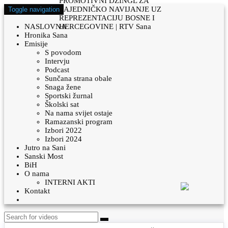
Toggle navigation
NASLOVNA
Hronika Sana
Emisije
S povodom
Intervju
Podcast
Sunčana strana obale
Snaga žene
Sportski žurnal
Školski sat
Na nama svijet ostaje
Ramazanski program
Izbori 2022
Izbori 2024
Jutro na Sani
Sanski Most
BiH
O nama
INTERNI AKTI
Kontakt