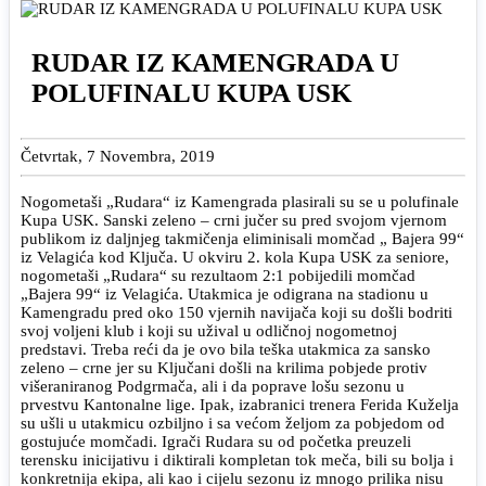
RUDAR IZ KAMENGRADA U
POLUFINALU KUPA USK
Četvrtak, 7 Novembra, 2019
Nogometaši „Rudara“ iz Kamengrada plasirali su se u polufinale
Kupa USK. Sanski zeleno – crni jučer su pred svojom vjernom
publikom iz daljnjeg takmičenja eliminisali momčad „ Bajera 99“
iz Velagića kod Ključa. U okviru 2. kola Kupa USK za seniore,
nogometaši „Rudara“ su rezultaom 2:1 pobijedili momčad
„Bajera 99“ iz Velagića. Utakmica je odigrana na stadionu u
Kamengradu pred oko 150 vjernih navijača koji su došli bodriti
svoj voljeni klub i koji su užival u odličnoj nogometnoj
predstavi. Treba reći da je ovo bila teška utakmica za sansko
zeleno – crne jer su Ključani došli na krilima pobjede protiv
višeraniranog Podgrmača, ali i da poprave lošu sezonu u
prvestvu Kantonalne lige. Ipak, izabranici trenera Ferida Kuželja
su ušli u utakmicu ozbiljno i sa većom željom za pobjedom od
gostujuće momčadi. Igrači Rudara su od početka preuzeli
terensku inicijativu i diktirali kompletan tok meča, bili su bolja i
konkretnija ekipa, ali kao i cijelu sezonu iz mnogo prilika nisu