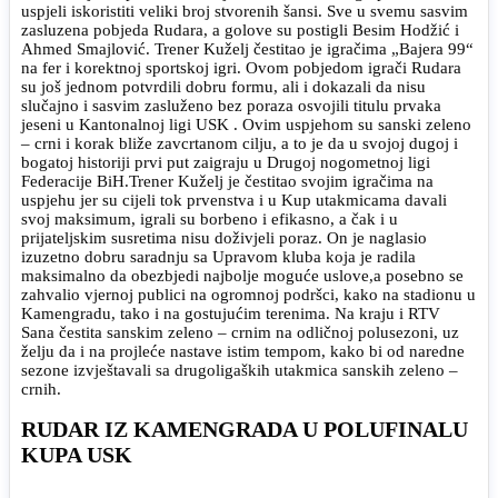
uspjeli iskoristiti veliki broj stvorenih šansi. Sve u svemu sasvim
zasluzena pobjeda Rudara, a golove su postigli Besim Hodžić i
Ahmed Smajlović. Trener Kuželj čestitao je igračima „Bajera 99“
na fer i korektnoj sportskoj igri. Ovom pobjedom igrači Rudara
su još jednom potvrdili dobru formu, ali i dokazali da nisu
slučajno i sasvim zasluženo bez poraza osvojili titulu prvaka
jeseni u Kantonalnoj ligi USK . Ovim uspjehom su sanski zeleno
– crni i korak bliže zavcrtanom cilju, a to je da u svojoj dugoj i
bogatoj historiji prvi put zaigraju u Drugoj nogometnoj ligi
Federacije BiH.Trener Kuželj je čestitao svojim igračima na
uspjehu jer su cijeli tok prvenstva i u Kup utakmicama davali
svoj maksimum, igrali su borbeno i efikasno, a čak i u
prijateljskim susretima nisu doživjeli poraz. On je naglasio
izuzetno dobru saradnju sa Upravom kluba koja je radila
maksimalno da obezbjedi najbolje moguće uslove,a posebno se
zahvalio vjernoj publici na ogromnoj podršci, kako na stadionu u
Kamengradu, tako i na gostujućim terenima. Na kraju i RTV
Sana čestita sanskim zeleno – crnim na odličnoj polusezoni, uz
želju da i na projleće nastave istim tempom, kako bi od naredne
sezone izvještavali sa drugoligaških utakmica sanskih zeleno –
crnih.
RUDAR IZ KAMENGRADA U POLUFINALU
KUPA USK