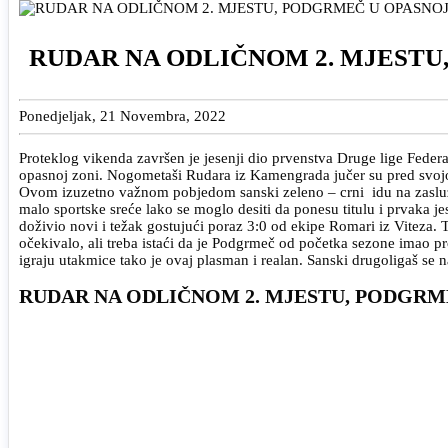
RUDAR NA ODLIČNOM 2. MJESTU
Ponedjeljak, 21 Novembra, 2022
Proteklog vikenda završen je jesenji dio prvenstva Druge lige Fed
opasnoj zoni. Nogometaši Rudara iz Kamengrada jučer su pred svojom
Ovom izuzetno važnom pobjedom sanski zeleno – crni idu na zasluž
malo sportske sreće lako se moglo desiti da ponesu titulu i prvaka j
doživio novi i težak gostujući poraz 3:0 od ekipe Romari iz Viteza. 
očekivalo, ali treba istaći da je Podgrmeč od početka sezone imao pr
igraju utakmice tako je ovaj plasman i realan. Sanski drugoligaš se n
RUDAR NA ODLIČNOM 2. MJESTU, PODGRM