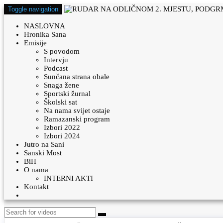
Toggle navigation
NASLOVNA
Hronika Sana
Emisije
S povodom
Intervju
Podcast
Sunčana strana obale
Snaga žene
Sportski žurnal
Školski sat
Na nama svijet ostaje
Ramazanski program
Izbori 2022
Izbori 2024
Jutro na Sani
Sanski Most
BiH
O nama
INTERNI AKTI
Kontakt