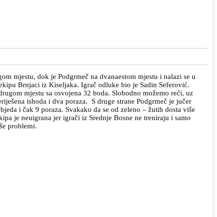
ugom mjestu, dok je Podgrmeč na dvanaestom mjestu i nalazi se u
pu Brnjaci iz Kiseljaka. Igrač odluke bio je Sadin Seferović.
m drugom mjestu sa osvojena 32 boda. Slobodno možemo reći, uz
neriješena ishoda i dva poraza. S druge strane Podgrmeč je jučer
objeda i čak 9 poraza. Svakako da se od zeleno – žutih dosta više
ipa je neuigrana jer igrači iz Srednje Bosne ne treniraju i samo
eše problemi.