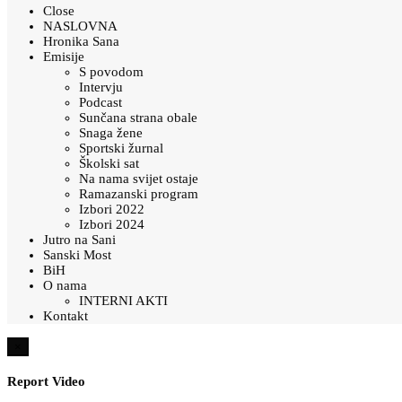
Close
NASLOVNA
Hronika Sana
Emisije
S povodom
Intervju
Podcast
Sunčana strana obale
Snaga žene
Sportski žurnal
Školski sat
Na nama svijet ostaje
Ramazanski program
Izbori 2022
Izbori 2024
Jutro na Sani
Sanski Most
BiH
O nama
INTERNI AKTI
Kontakt
×
Report Video