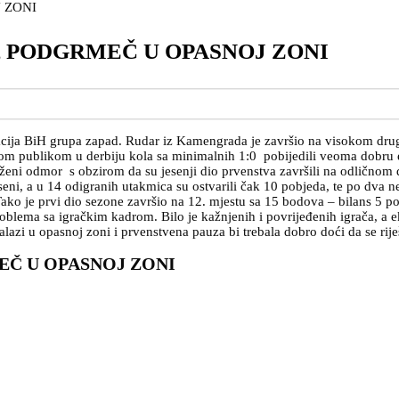
, PODGRMEČ U OPASNOJ ZONI
eracija BiH grupa zapad. Rudar iz Kamengrada je završio na visokom dr
 publikom u derbiju kola sa minimalnih 1:0 pobijedili veoma dobru eki
eni odmor s obzirom da su jesenji dio prvenstva završili na odlično
eseni, a u 14 odigranih utakmica su ostvarili čak 10 pobjeda, te po dva 
Tako je prvi dio sezone završio na 12. mjestu sa 15 bodova – bilans 5 p
oblema sa igračkim kadrom. Bilo je kažnjenih i povrijeđenih igrača, a ek
alazi u opasnoj zoni i prvenstvena pauza bi trebala dobro doći da se rij
EČ U OPASNOJ ZONI