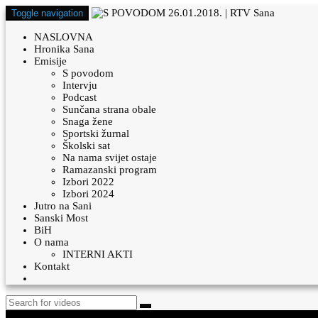
Toggle navigation
NASLOVNA
Hronika Sana
Emisije
S povodom
Intervju
Podcast
Sunčana strana obale
Snaga žene
Sportski žurnal
Školski sat
Na nama svijet ostaje
Ramazanski program
Izbori 2022
Izbori 2024
Jutro na Sani
Sanski Most
BiH
O nama
INTERNI AKTI
Kontakt