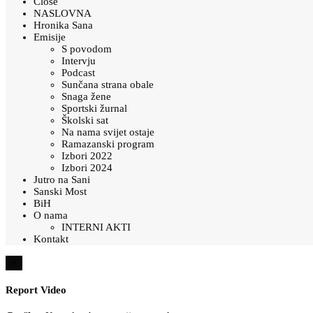
Close
NASLOVNA
Hronika Sana
Emisije
S povodom
Intervju
Podcast
Sunčana strana obale
Snaga žene
Sportski žurnal
Školski sat
Na nama svijet ostaje
Ramazanski program
Izbori 2022
Izbori 2024
Jutro na Sani
Sanski Most
BiH
O nama
INTERNI AKTI
Kontakt
×
Report Video