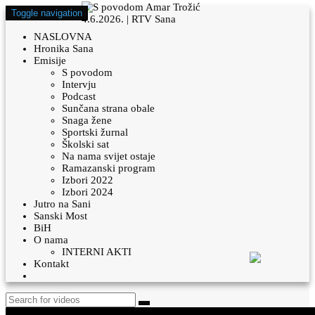
Toggle navigation
NASLOVNA
Hronika Sana
Emisije
S povodom
Intervju
Podcast
Sunčana strana obale
Snaga žene
Sportski žurnal
Školski sat
Na nama svijet ostaje
Ramazanski program
Izbori 2022
Izbori 2024
Jutro na Sani
Sanski Most
BiH
O nama
INTERNI AKTI
Kontakt