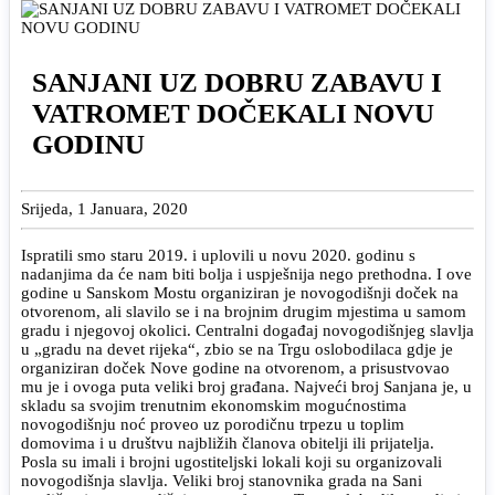
SANJANI UZ DOBRU ZABAVU I
VATROMET DOČEKALI NOVU
GODINU
Srijeda, 1 Januara, 2020
Ispratili smo staru 2019. i uplovili u novu 2020. godinu s
nadanjima da će nam biti bolja i uspješnija nego prethodna. I ove
godine u Sanskom Mostu organiziran je novogodišnji doček na
otvorenom, ali slavilo se i na brojnim drugim mjestima u samom
gradu i njegovoj okolici. Centralni događaj novogodišnjeg slavlja
u „gradu na devet rijeka“, zbio se na Trgu oslobodilaca gdje je
organiziran doček Nove godine na otvorenom, a prisustvovao
mu je i ovoga puta veliki broj građana. Najveći broj Sanjana je, u
skladu sa svojim trenutnim ekonomskim mogućnostima
novogodišnju noć proveo uz porodičnu trpezu u toplim
domovima i u društvu najbližih članova obitelji ili prijatelja.
Posla su imali i brojni ugostiteljski lokali koji su organizovali
novogodišnja slavlja. Veliki broj stanovnika grada na Sani