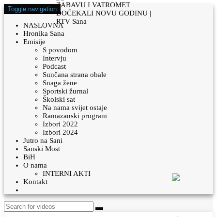
Toggle navigation
NASLOVNA
Hronika Sana
Emisije
S povodom
Intervju
Podcast
Sunčana strana obale
Snaga žene
Sportski žurnal
Školski sat
Na nama svijet ostaje
Ramazanski program
Izbori 2022
Izbori 2024
Jutro na Sani
Sanski Most
BiH
O nama
INTERNI AKTI
Kontakt