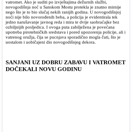
vatromet. Ako je suditi po izvještajima dežurnih službi,
novogodišnja noć u Sanskom Mostu protekla je znatno mirnije
nego što je to bio slučaj nekih ranijih godina. U novogodišnjoj
noći nije bilo novorođenih beba, a policija je evidentirala tek
jedno narušavanje javnog reda i mira te dvije saobraćajke bez
ozbiljnijih posljedica. I ovoga puta zabilježena je povećana
upotreba pirotehničkih sredstava i pored upozorenja policije, ali i
vatrenog oružja, čija se pucnjava sporadično mogla čuti, što je
uostalom i uobičajeni dio novogodišnjeg dekora.
SANJANI UZ DOBRU ZABAVU I VATROMET
DOČEKALI NOVU GODINU