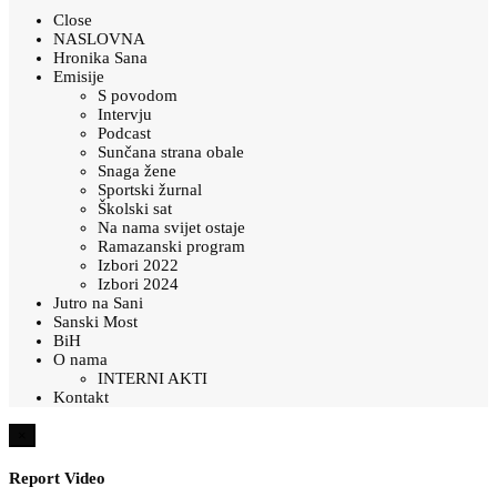
Close
NASLOVNA
Hronika Sana
Emisije
S povodom
Intervju
Podcast
Sunčana strana obale
Snaga žene
Sportski žurnal
Školski sat
Na nama svijet ostaje
Ramazanski program
Izbori 2022
Izbori 2024
Jutro na Sani
Sanski Most
BiH
O nama
INTERNI AKTI
Kontakt
×
Report Video