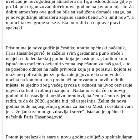
uveličao je novogodišnju atmosferu na Trgu oslobodilaca gdje je
po 14. put organizovan doček nove godine na javnom mjestu. Za
dobru atmosferu ove godine bile su zadužene domaće snage, pa
je novogodišnju atmosferu zapalio sanski bend „No limit now“, a
momci iz ove grupe su se zaista potrudili da naprave pravi
spektakl.
Prisutnima je novogodišnju čestitku uputio općinski načelnik,
Faris Hasanbegović, te zaželio svim građanima puno sreće i
uspjeha u kalendarskoj godini koja je nastupila. „Godinu koju
ispraćamo možemo ocijeniti veoma uspješnom za naš grad, a to
se posebno odnosi na našu privredu koja je u porastu i kojom se
možemo pohvaliti, jer svi pokazatelji govore da smo vodeća
općina na kantonu koja prednjači po otvaranju novih radnih
mjesta, te ujedno zbog većeg izvoza u odnosu na uvoz ostvaruje
najveći suficit u robnoj razmjeni . Nadamo se da će i u novoj
godini biti nastavljeni pozitivni trendovi, na čemu ćemo zajedno
raditi, te da će 2020. godina biti još uspješnija. Želim da nova
godina bude najuspješnija godina za Sanski Most, i čestitam vam
je sa željama za mnogo zdravlja i sreće“, istakao je općinski
načelnik Faris Hasanbegović.
Potom je prelazak iz stare u novu godinu obilježio spektakularan