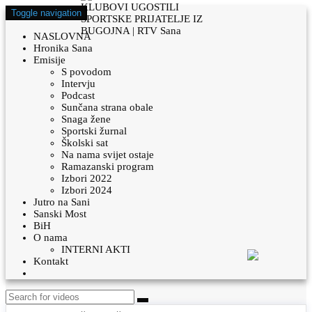
Toggle navigation
NASLOVNA
Hronika Sana
Emisije
S povodom
Intervju
Podcast
Sunčana strana obale
Snaga žene
Sportski žurnal
Školski sat
Na nama svijet ostaje
Ramazanski program
Izbori 2022
Izbori 2024
Jutro na Sani
Sanski Most
BiH
O nama
INTERNI AKTI
Kontakt