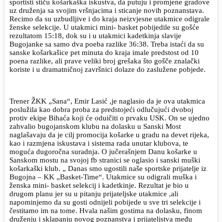
sportisti stiču košarkaška iskustva, da putuju i promjene gradove
uz druženja sa svojim vršnjacima i sticanje novih poznanstava.
Recimo da su uzbudljive i do kraja neizvjesne utakmice odigrale
ženske selekcije. U utakmici mini- basket pobijedile su gošće
rezultatom 15:18, dok su i u utakmici kadetkinja slavije
Bugojanke sa samo dva poeba razlike 36:38. Treba istaći da su
sanske košarkašice pet minuta do kraja imale predstost od 10
poena razlike, ali prave veliki broj grešaka što gošče znalački
koriste i u dramatničnoj završnici dolaze do zaslužene pobjede.
Trener ŽKK „Sana“, Emir Lasić ,je naglasio da je ova utakmica
poslužila kao dobra proba za predstojeći odlučujući dvoboj
protiv ekipe Bihaća koji će oduičiti o prvaku USK. On se ujedno
zahvalio bugojanskom klubu na dolasku u Sanski Most
naglašavaju da je cilj promocija košarke u gradu na devet rijeka,
kao i razmjena iskustava i sistema rada unutar klubova, te
moguća dugoročna suradnja. O jučerašnjem Danu košarke u
Sanskom mostu na svojoj fb stranici se oglasio i sanski muški
košarkaški klub. „ Danas smo ugostili naše sportske prijatelje iz
Bugojna – KK „Basket-Time“. Utakmice su odigrali muška i
ženska mini- basket selekcij i kadetkinje. Rezultat je bio u
drugom planu jer su u pitanju prijateljske utakmice ,ali
napominjemo da su gosti odnijeli pobijede u sve tri selekcije i
čestitamo im na tome. Hvala našim gostima na dolasku, finom
druženju i sklapanju novog poznanstva i prijateljstva među