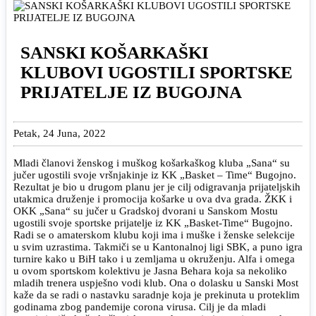
SANSKI KOŠARKAŠKI
KLUBOVI UGOSTILI SPORTSKE
PRIJATELJE IZ BUGOJNA
Petak, 24 Juna, 2022
Mladi članovi ženskog i muškog košarkaškog kluba „Sana“ su
jučer ugostili svoje vršnjakinje iz KK „Basket – Time“ Bugojno.
Rezultat je bio u drugom planu jer je cilj odigravanja prijateljskih
utakmica druženje i promocija košarke u ova dva grada. ŽKK i
OKK „Sana“ su jučer u Gradskoj dvorani u Sanskom Mostu
ugostili svoje sportske prijatelje iz KK „Basket-Time“ Bugojno.
Radi se o amaterskom klubu koji ima i muške i ženske selekcije
u svim uzrastima. Takmiči se u Kantonalnoj ligi SBK, a puno igra
turnire kako u BiH tako i u zemljama u okruženju. Alfa i omega
u ovom sportskom kolektivu je Jasna Behara koja sa nekoliko
mladih trenera uspješno vodi klub. Ona o dolasku u Sanski Most
kaže da se radi o nastavku saradnje koja je prekinuta u proteklim
godinama zbog pandemije corona virusa. Cilj je da mladi