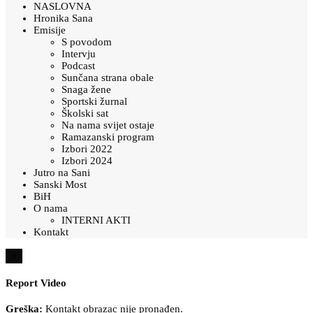
NASLOVNA
Hronika Sana
Emisije
S povodom
Intervju
Podcast
Sunčana strana obale
Snaga žene
Sportski žurnal
Školski sat
Na nama svijet ostaje
Ramazanski program
Izbori 2022
Izbori 2024
Jutro na Sani
Sanski Most
BiH
O nama
INTERNI AKTI
Kontakt
×
Report Video
Greška:
Kontakt obrazac nije pronađen.