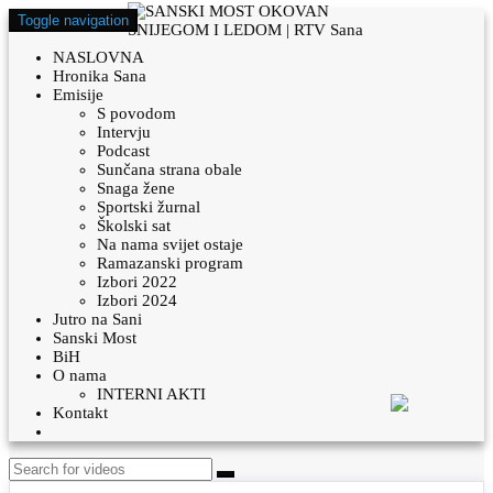
Toggle navigation
NASLOVNA
Hronika Sana
Emisije
S povodom
Intervju
Podcast
Sunčana strana obale
Snaga žene
Sportski žurnal
Školski sat
Na nama svijet ostaje
Ramazanski program
Izbori 2022
Izbori 2024
Jutro na Sani
Sanski Most
BiH
O nama
INTERNI AKTI
Kontakt