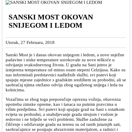
SANSKI MOST OKOVAN
SNIJEGOM I LEDOM
Utorak, 27 Februara, 2018
Sanski Most je i danas okovan snijegom i ledom, a nove snježne
padavine i niske temperature uzrokovale su nove teškoće u
odvijanju svakodnevnog života. U gradu na Sani jutros je
izmjerena temperatura od minus osam stepeni Celzijusa. Kako su
nas informisali predstavnici nadležnih službi, svi putevi koji
spajaju mjesne zajednice s gradskim središtem su prohodni, ali se
saobraćaj njima otežano odvija zbog ugaženog snijega i leda na
kolnicima.
Vozačima se zbog toga preporučuje oprezna vožnja, obavezna
upotreba zimske opreme, kao i lanaca na putnim pravcima u
višim predjelima. Svi putevi koji spajaju grad na Sani s ostatkom
svijeta su prohodni, a snabdjevanje grada strujom i vodom je
redovno i ne bilježe se veći problemi. Službe zadužene za
čišćenje i održavanje grada na terenu su od ranih jutarnjih sati,
saobraćajnice se posipaju abrazivnim materijalom, a radnici i