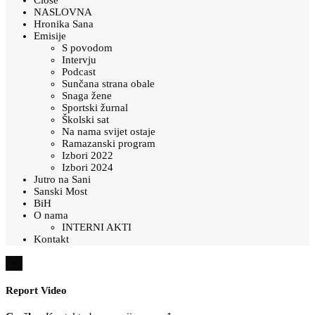
NASLOVNA
Hronika Sana
Emisije
S povodom
Intervju
Podcast
Sunčana strana obale
Snaga žene
Sportski žurnal
Školski sat
Na nama svijet ostaje
Ramazanski program
Izbori 2022
Izbori 2024
Jutro na Sani
Sanski Most
BiH
O nama
INTERNI AKTI
Kontakt
×
Report Video