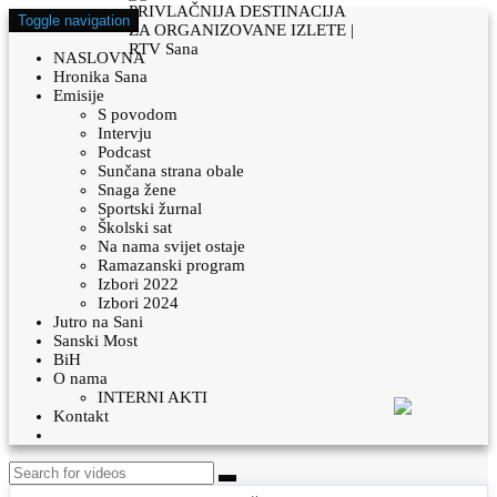
Toggle navigation
NASLOVNA
Hronika Sana
Emisije
S povodom
Intervju
Podcast
Sunčana strana obale
Snaga žene
Sportski žurnal
Školski sat
Na nama svijet ostaje
Ramazanski program
Izbori 2022
Izbori 2024
Jutro na Sani
Sanski Most
BiH
O nama
INTERNI AKTI
Kontakt