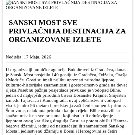
SANSKI MOST SVE
PRIVLAČNIJA DESTINACIJA ZA
ORGANIZOVANE IZLETE
Nedjelja, 17 Maja, 2026
U organizaciji putničke agencije Bukaltravel iz Gradačca, danas
je Sanski Most posjetilo 140 gostiju iz Gradačca, Odžaka, Orašja
i Modriče. Gosti su imali priliku upoznati prirodne ljepote,
kulturno-historijske znamenitosti i gostoprimstvo grada na devet
rijeka.
Posebnu pažnju posjetilaca privukao je vodopad Blihe,
jedan od najljepših prirodnih bisera Bosanske Krajine. Smješten
između Fajtovaca i Kamengrada, ovaj veličanstveni vodopad
visok je oko 56 metara i predstavlja zaštićeni spomenik prirode.
Šum vode, netaknuta priroda i kanjon rijeke Blihe ostavili su
snažan utisak na sve prisutne, koji nisu krili oduševljenje
ljepotom ovog krajiškog dragulja.
Gosti su potom obišli i Hamza-
begova džamiju, jednu od najznačajnijih znamenitosti Sanskog
Mosta i jedinstvenu džamiju u Bosni i Hercegovini sa četiri