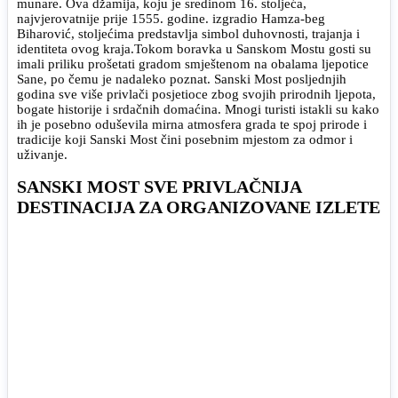
munare. Ova džamija, koju je sredinom 16. stoljeća,
najvjerovatnije prije 1555. godine. izgradio Hamza-beg
Biharović, stoljećima predstavlja simbol duhovnosti, trajanja i
identiteta ovog kraja.
Tokom boravka u Sanskom Mostu gosti su
imali priliku prošetati gradom smještenom na obalama ljepotice
Sane, po čemu je nadaleko poznat. Sanski Most posljednjih
godina sve više privlači posjetioce zbog svojih prirodnih ljepota,
bogate historije i srdačnih domaćina. Mnogi turisti istakli su kako
ih je posebno oduševila mirna atmosfera grada te spoj prirode i
tradicije koji Sanski Most čini posebnim mjestom za odmor i
uživanje.
SANSKI MOST SVE PRIVLAČNIJA
DESTINACIJA ZA ORGANIZOVANE IZLETE