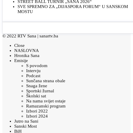
STREET BALL TURNIR „SANA 2026“
SVE SPREMNO ZA „DIJASPORA FORUM“ U SANSKOM
MOSTU
© 2022 RTV Sana |
sanartv.ba
Close
NASLOVNA
Hronika Sana
Emisije
S povodom
Intervju
Podcast
Sunčana strana obale
Snaga žene
Sportski žurnal
Školski sat
Na nama svijet ostaje
Ramazanski program
Izbori 2022
Izbori 2024
Jutro na Sani
Sanski Most
BiH