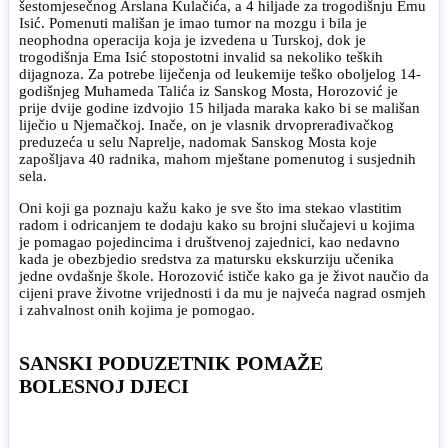
šestomjesečnog Arslana Kulačića, a 4 hiljade za trogodišnju Emu
Isić. Pomenuti mališan je imao tumor na mozgu i bila je
neophodna operacija koja je izvedena u Turskoj, dok je
trogodišnja Ema Isić stopostotni invalid sa nekoliko teških
dijagnoza. Za potrebe liječenja od leukemije teško oboljelog 14-
godišnjeg Muhameda Talića iz Sanskog Mosta, Horozović je
prije dvije godine izdvojio 15 hiljada maraka kako bi se mališan
liječio u Njemačkoj. Inače, on je vlasnik drvoprerađivačkog
preduzeća u selu Naprelje, nadomak Sanskog Mosta koje
zapošljava 40 radnika, mahom mještane pomenutog i susjednih
sela.
Oni koji ga poznaju kažu kako je sve što ima stekao vlastitim
radom i odricanjem te dodaju kako su brojni slučajevi u kojima
je pomagao pojedincima i društvenoj zajednici, kao nedavno
kada je obezbjedio sredstva za matursku ekskurziju učenika
jedne ovdašnje škole. Horozović ističe kako ga je život naučio da
cijeni prave životne vrijednosti i da mu je najveća nagrad osmjeh
i zahvalnost onih kojima je pomogao.
SANSKI PODUZETNIK POMAŽE
BOLESNOJ DJECI