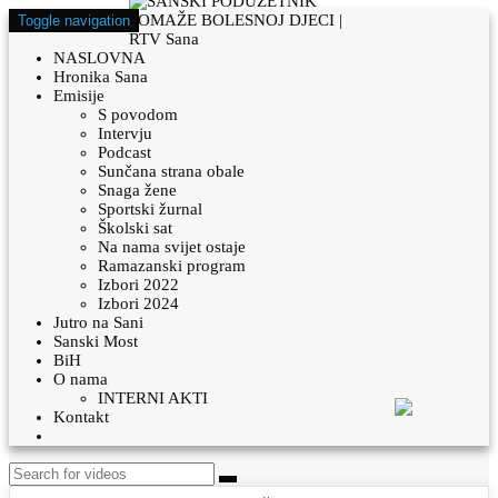
Toggle navigation
NASLOVNA
Hronika Sana
Emisije
S povodom
Intervju
Podcast
Sunčana strana obale
Snaga žene
Sportski žurnal
Školski sat
Na nama svijet ostaje
Ramazanski program
Izbori 2022
Izbori 2024
Jutro na Sani
Sanski Most
BiH
O nama
INTERNI AKTI
Kontakt