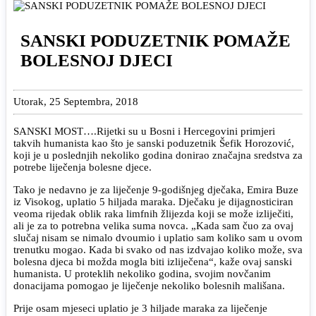
SANSKI PODUZETNIK POMAŽE
BOLESNOJ DJECI
Utorak, 25 Septembra, 2018
SANSKI MOST….Rijetki su u Bosni i Hercegovini primjeri
takvih humanista kao što je sanski poduzetnik Šefik Horozović,
koji je u poslednjih nekoliko godina donirao značajna sredstva za
potrebe liječenja bolesne djece.
Tako je nedavno je za liječenje 9-godišnjeg dječaka, Emira Buze
iz Visokog, uplatio 5 hiljada maraka. Dječaku je dijagnosticiran
veoma rijedak oblik raka limfnih žlijezda koji se može izliječiti,
ali je za to potrebna velika suma novca. „Kada sam čuo za ovaj
slučaj nisam se nimalo dvoumio i uplatio sam koliko sam u ovom
trenutku mogao. Kada bi svako od nas izdvajao koliko može, sva
bolesna djeca bi možda mogla biti izliječena“, kaže ovaj sanski
humanista. U proteklih nekoliko godina, svojim novčanim
donacijama pomogao je liječenje nekoliko bolesnih mališana.
Prije osam mjeseci uplatio je 3 hiljade maraka za liječenje