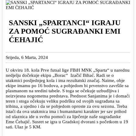
SANSKI „SPARTANCI“ IGRAJU
ZA POMOĆ SUGRAĐANKI EMI
ĆEHAJIĆ
Srijeda, 6 Marta, 2024
U okviru 18. kola Prve futsal lige FBiH MNK „Sparta“ u narednu
nedjelju dočekuje ekipu „Borac“ Izačić Bihać. Radi se o
utakmici posljednjeg kola i ima rezultatski značaj. Naime, obje
ekipe imamu po 16 bodova, a pobjedom bi prvenstvo završile sa
plasmanom na sredini tabele. S toga se očekuje uzbudljiva i
neizvjesna nogometna predstava. Prednost Sanjanima je i domaći
teren i stoga očekuju veliku podršku od svojih sugrađana sa
tribina, a ujedno i da se pobjedom oproste za ovu sezonu. Treba
istaći da ova utakmica ima i humanitarni karakter jer sav prihod
od ulaznica ide u svrhu pomoći za liječenje naše sugrađanke
Eme Ćehajić. Susret se igra u Gradskoj dvorani s početkom u 19
sati. Ulaz je 5 KM.