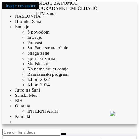
Toggle navigation
NASLOVNA
Hronika Sana
Emisije
S povodom
Intervju
Podcast
Sunčana strana obale
Snaga žene
Sportski žurnal
Školski sat
Na nama svijet ostaje
Ramazanski program
Izbori 2022
Izbori 2024
Jutro na Sani
Sanski Most
BiH
O nama
INTERNI AKTI
Kontakt