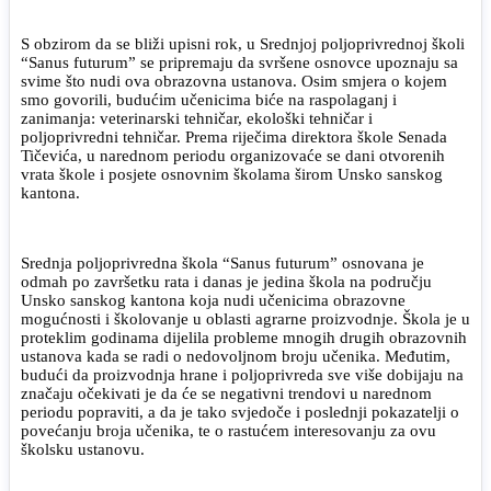
S obzirom da se bliži upisni rok, u Srednjoj poljoprivrednoj školi
“Sanus futurum” se pripremaju da svršene osnovce upoznaju sa
svime što nudi ova obrazovna ustanova. Osim smjera o kojem
smo govorili, budućim učenicima biće na raspolaganj i
zanimanja: veterinarski tehničar, ekološki tehničar i
poljoprivredni tehničar. Prema riječima direktora škole Senada
Tičevića, u narednom periodu organizovaće se dani otvorenih
vrata škole i posjete osnovnim školama širom Unsko sanskog
kantona.
Srednja poljoprivredna škola “Sanus futurum” osnovana je
odmah po završetku rata i danas je jedina škola na području
Unsko sanskog kantona koja nudi učenicima obrazovne
mogućnosti i školovanje u oblasti agrarne proizvodnje. Škola je u
proteklim godinama dijelila probleme mnogih drugih obrazovnih
ustanova kada se radi o nedovoljnom broju učenika. Međutim,
budući da proizvodnja hrane i poljoprivreda sve više dobijaju na
značaju očekivati je da će se negativni trendovi u narednom
periodu popraviti, a da je tako svjedoče i poslednji pokazatelji o
povećanju broja učenika, te o rastućem interesovanju za ovu
školsku ustanovu.