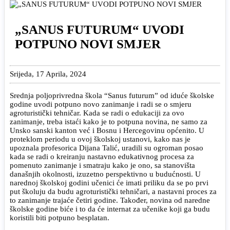
„SANUS FUTURUM“ UVODI
POTPUNO NOVI SMJER
Srijeda, 17 Aprila, 2024
Srednja poljoprivredna škola “Sanus futurum” od iduće školske
godine uvodi potpuno novo zanimanje i radi se o smjeru
agroturistički tehničar. Kada se radi o edukaciji za ovo
zanimanje, treba istaći kako je to potpuna novina, ne samo za
Unsko sanski kanton već i Bosnu i Hercegovinu općenito. U
proteklom periodu u ovoj školskoj ustanovi, kako nas je
upoznala profesorica Dijana Talić, uradili su ogroman posao
kada se radi o kreiranju nastavno edukativnog procesa za
pomenuto zanimanje i smatraju kako je ono, sa stanovišta
današnjih okolnosti, izuzetno perspektivno u budućnosti. U
narednoj školskoj godini učenici će imati priliku da se po prvi
put školuju da budu agroturistički tehničari, a nastavni proces za
to zanimanje trajaće četiri godine. Također, novina od naredne
školske godine biće i to da će internat za učenike koji ga budu
koristili biti potpuno besplatan.