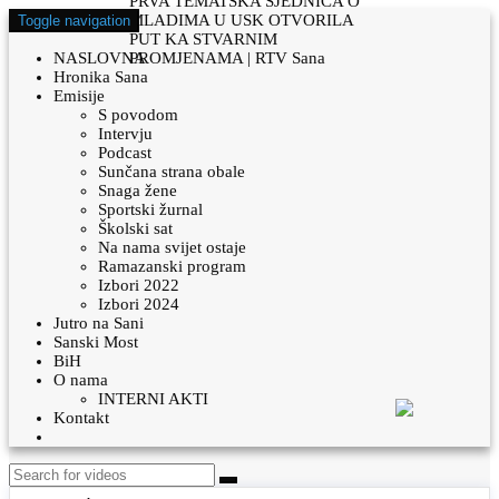
Toggle navigation
NASLOVNA
Hronika Sana
Emisije
S povodom
Intervju
Podcast
Sunčana strana obale
Snaga žene
Sportski žurnal
Školski sat
Na nama svijet ostaje
Ramazanski program
Izbori 2022
Izbori 2024
Jutro na Sani
Sanski Most
BiH
O nama
INTERNI AKTI
Kontakt