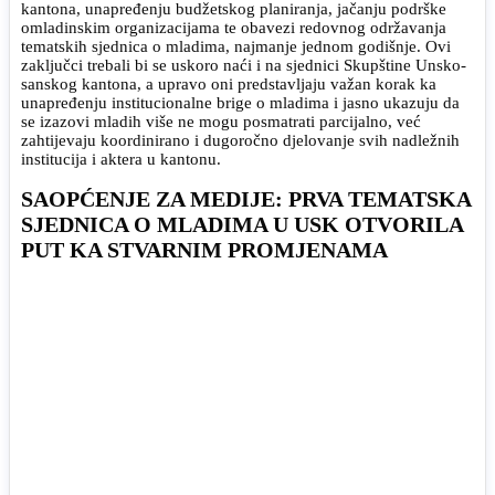
kantona, unapređenju budžetskog planiranja, jačanju podrške
omladinskim organizacijama te obavezi redovnog održavanja
tematskih sjednica o mladima, najmanje jednom godišnje. Ovi
zaključci trebali bi se uskoro naći i na sjednici Skupštine Unsko-
sanskog kantona, a upravo oni predstavljaju važan korak ka
unapređenju institucionalne brige o mladima i jasno ukazuju da
se izazovi mladih više ne mogu posmatrati parcijalno, već
zahtijevaju koordinirano i dugoročno djelovanje svih nadležnih
institucija i aktera u kantonu.
SAOPĆENJE ZA MEDIJE: PRVA TEMATSKA
SJEDNICA O MLADIMA U USK OTVORILA
PUT KA STVARNIM PROMJENAMA