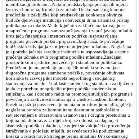
identifikaciji problema. Nakon predstavljanja postojećih mjera,
izazova i potreba, Komisija za mlade Unsko-sanskog kantona
predložila je zaključke koji predstavljaju konkretan okvir za
buduće djelovanje institucija i obavezuju ih na sistemski pristup
politikama za mlade. Među ključnim zaključcima izdvajaju se
unapređenje programa samozapošljavanja i zapošljavanja mladih
kroz jaču finansijsku i mentorsku podršku, uspostavljanje
programa plaćenih praksi i pripravničkog staža, te povećanje
budžetskih izdvajanja za mjere namijenjene mladima. Naglašena
je i potreba jačanja saradnje institucija te uspostavljanja sistema
praćenja učinaka svih programa podrške mladima.Značajan
prostor tokom sjednice posvećen je i stambenim politikama.
Predloženo je unapređenje postojećih modela subvencija u
dugoročne programe stambene podrške, povećanje obuhvata
korisnika te razvoj pilot modela neprofitnog i socijalnog
stanovanja za mlade. U oblasti studentskog standarda zaključeno
je da je potrebno unaprijediti mjere podrške studentskom
smještaju, kao i dodatno raditi na promociji studijskih programa i
povećanju atraktivnosti studiranja u Unsko-sanskom kantonu.
Posebna pažnja posvećena je mentalnom zdravlju mladih, gdje je
naglašena potreba za kontinuirano dostupnim psihološkim
savjetovanjem u obrazovnim ustanovama i drugim prostorima u
kojima mladi borave.
U dijelu koji se odnosi na ulaganja i
sistemsku podršku mladima, usvojeni su zaključci o provođenju
istraživanja o položaju mladih, posvećenosti ka poduzimanju
koraka u izradi nove Strategije prema mladima Unsko-sanskog