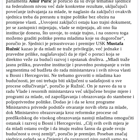
parlamenta
Amir Purić
je poručio da su dvije tematske sjednice
na federalnom nivou već dale konkretne rezultate, uključujući
povećanje izdvajanja za mlade, te naglasio da zaključci ovakvih
sjednica treba da prerastu u trajne politike bez obzira na
promjene vlasti. „Usvojeni zaključci ostaju kao trajni dokument,
jer se zastupnici mijenjaju, vlade se mijenjaju, ali ono šta
institucije donesu, što usvoje, to ostaje trajno, i na osnovu toga
možemo graditi politike prema mladima koje su dugoročne“,
poručio je. Sjednici je prisustvovao i premijer USK
Mustafa
Ružnić
kazao je da mladi ne traže privilegije, već jednake i
pravedne prilike, naglašavajući da je riječ o poruci koja se
direktno veže za budući razvoj i opstanak društva. „Mladi traže
jasnu priliku, pravedne institucije i pravedno postupanje u svim
segmentima od budžeta do rada ministarstava i svih nivoa vlasti
u Bosni i Hercegovini. Ne trebamo govoriti o mladima kao
budućnosti, jer oni trebaju biti uključeni u sadašnjosti u sve
procese odlučivanja“, poručio je Ružnić. On je naveo da su u
radu Vlade i resornih ministarstava već uključene brojne mjere i
programi za mlade, od zapošljavanja i obrazovanja do stambene i
poljoprivredne politike. Dodao je i da se kroz programe
Ministarstva privrede podstiče otvaranje novih obrta za mlade,
dok Ministarstvo obrazovanja kroz reformske procese od
predškolskog do visokog obrazovanja nastoji mladima omogućiti
ostanak i razvoj u Bosni i Hercegovini. „Cilj svih ovih mjera je
da mladi ostanu ovdje i da imaju realnu šansu da grade svoju
budućnost u ovoj zemlji“, poručio je premijer. Poseban značaj
sjednice ogleda se u činjenici da razgovori nisu ostali samo na