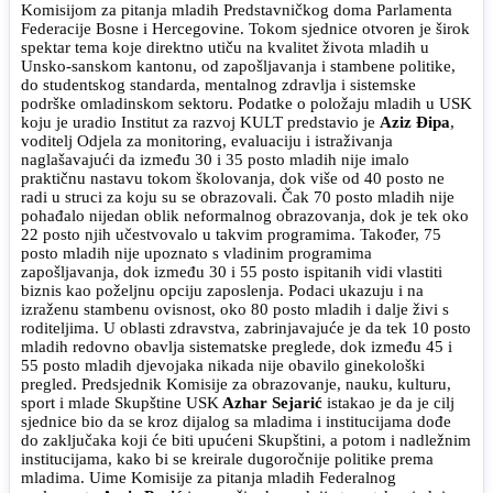
Komisijom za pitanja mladih Predstavničkog doma Parlamenta
Federacije Bosne i Hercegovine. Tokom sjednice otvoren je širok
spektar tema koje direktno utiču na kvalitet života mladih u
Unsko-sanskom kantonu, od zapošljavanja i stambene politike,
do studentskog standarda, mentalnog zdravlja i sistemske
podrške omladinskom sektoru.
Podatke o položaju mladih u USK
koju je uradio Institut za razvoj KULT predstavio je
Aziz Đipa
,
voditelj Odjela za monitoring, evaluaciju i istraživanja
naglašavajući da između 30 i 35 posto mladih nije imalo
praktičnu nastavu tokom školovanja, dok više od 40 posto ne
radi u struci za koju su se obrazovali. Čak 70 posto mladih nije
pohađalo nijedan oblik neformalnog obrazovanja, dok je tek oko
22 posto njih učestvovalo u takvim programima. Također, 75
posto mladih nije upoznato s vladinim programima
zapošljavanja, dok između 30 i 55 posto ispitanih vidi vlastiti
biznis kao poželjnu opciju zaposlenja. Podaci ukazuju i na
izraženu stambenu ovisnost, oko 80 posto mladih i dalje živi s
roditeljima. U oblasti zdravstva, zabrinjavajuće je da tek 10 posto
mladih redovno obavlja sistematske preglede, dok između 45 i
55 posto mladih djevojaka nikada nije obavilo ginekološki
pregled. Predsjednik Komisije za obrazovanje, nauku, kulturu,
sport i mlade Skupštine USK
Azhar Sejarić
istakao je da je cilj
sjednice bio da se kroz dijalog sa mladima i institucijama dođe
do zaključaka koji će biti upućeni Skupštini, a potom i nadležnim
institucijama, kako bi se kreirale dugoročnije politike prema
mladima. Uime Komisije za pitanja mladih Federalnog